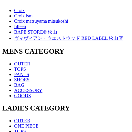
Croix
Croix ism
Croix matsuyama mitsukoshi
fifteen
BAPE STORE® 松山
ヴィヴィアン・ウエストウッド RED LABEL 松山店
MENS CATEGORY
OUTER
TOPS
PANTS
SHOES
BAG
ACCESSORY
GOODS
LADIES CATEGORY
OUTER
ONE PIECE
TOPS