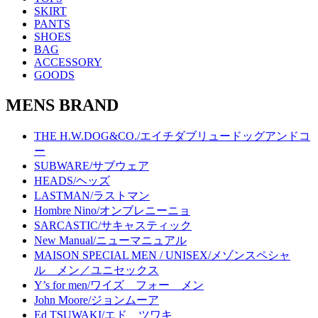
SKIRT
PANTS
SHOES
BAG
ACCESSORY
GOODS
MENS BRAND
THE H.W.DOG&CO./エイチダブリュードッグアンドコ
ー
SUBWARE/サブウェア
HEADS/ヘッズ
LASTMAN/ラストマン
Hombre Nino/オンブレニーニョ
SARCASTIC/サキャスティック
New Manual/ニューマニュアル
MAISON SPECIAL MEN / UNISEX/メゾンスペシャ
ル メン／ユニセックス
Y’s for men/ワイズ フォー メン
John Moore/ジョンムーア
Ed TSUWAKI/エド ツワキ