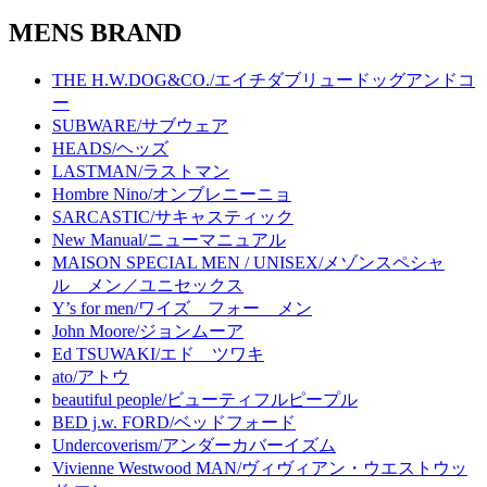
MENS BRAND
THE H.W.DOG&CO./エイチダブリュードッグアンドコ
ー
SUBWARE/サブウェア
HEADS/ヘッズ
LASTMAN/ラストマン
Hombre Nino/オンブレニーニョ
SARCASTIC/サキャスティック
New Manual/ニューマニュアル
MAISON SPECIAL MEN / UNISEX/メゾンスペシャ
ル メン／ユニセックス
Y’s for men/ワイズ フォー メン
John Moore/ジョンムーア
Ed TSUWAKI/エド ツワキ
ato/アトウ
beautiful people/ビューティフルピープル
BED j.w. FORD/ベッドフォード
Undercoverism/アンダーカバーイズム
Vivienne Westwood MAN/ヴィヴィアン・ウエストウッ