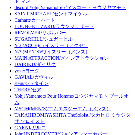
ド マン
discord Yohji Yamamoto/ディスコード ヨウジヤマモト
SAINT MICHAEL/セントマイケル
Carhartt/カーハート
LOUNGE LIZARD/ラウンジリザード
REVOLVER/リボルバー
SUGARHILL/シュガーヒル
Y-3 (ACCE)/ワイスリー（アクセ）
Y-3 (MEN’S)/ワイスリー（メンズ）
MAIN ATTRACTION/メインアトラクション
DAIRIKU/ダイリク
yoke/ヨーク
GAVIAL/ガヴィル
stein/シュタイン
THERE/ゼア
Yohji Yamamoto Pour Homme/ヨウジヤマモト プールオ
ム
MSGM(MEN’S)/エムエスジーエム（メンズ）
TAKAHIROMIYASHITA TheSoloIst./タカヒロ ミヤシタ
ザ ソロイスト
GARNI/ガルニ
JohnUNDERCOVER/ジョンアンダーカバー