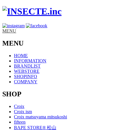
MENU
MENU
HOME
INFORMATION
BRANDLIST
WEBSTORE
SHOPINFO
COMPANY
SHOP
Croix
Croix ism
Croix matsuyama mitsukoshi
fifteen
BAPE STORE® 松山