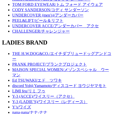
TOM FORD EYEWEAR/トム フォード アイウェア
CODY SANDERSON/コディ サンダーソン
UNDERCOVER (men’s)/アンダーカバー
PEEL&LIFT/ピール＆リフト
UNDERCOVER ACCE/アンダーカバー アクセ
CHALLENGER/チャレンジャー
LADIES BRAND
THE H.W.DOG&CO./エイチダブリュードッグアンドコ
ー
PRANK PROJECT/プランクプロジェクト
MAISON SPECIAL WOMEN/メゾンスペシャル ウー
マン
Ed TSUWAKI/エド ツワキ
discord Yohji Yamamoto/ディスコード ヨウジヤマモト
LIMI feu/リミ フゥ
Y-3 (ACCE)/ワイスリー（アクセ）
Y-3 (LADIE’S)/ワイスリー（レディース）
Y’s/ワイズ
nana-nana/ナナ-ナナ