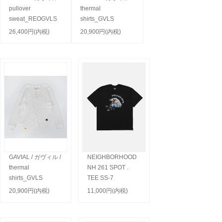
pullover
thermal
sweat_REOGVLS
shirts_GVLS
26,400円(内税)
20,900円(内税)
GAVIAL / ガヴィル /
NEIGHBORHOOD
thermal
NH 261 SPOT .
shirts_GVLS
TEE SS-7
20,900円(内税)
11,000円(内税)