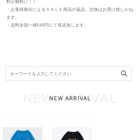
料が無料に！！
・お客様都合によるＳＡＬＥ商品の返品、交換はお受け致しかね
ます。
・送料全国一律540円にて発送致します。
NEW ARRIVAL
NEW ARRIVAL