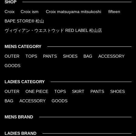
SHOP
Croix
Croix ism
Croix matsuyama mitsukoshi
fifteen
BAPE STORE® 松山
ヴィヴィアン・ウエストウッド RED LABEL 松山店
MENS CATEGORY
OUTER
TOPS
PANTS
SHOES
BAG
ACCESSORY
GOODS
LADIES CATEGORY
OUTER
ONE PIECE
TOPS
SKIRT
PANTS
SHOES
BAG
ACCESSORY
GOODS
MENS BRAND
LADIES BRAND