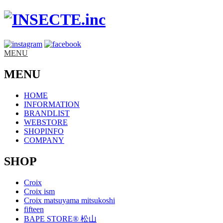
MENU
MENU
HOME
INFORMATION
BRANDLIST
WEBSTORE
SHOPINFO
COMPANY
SHOP
Croix
Croix ism
Croix matsuyama mitsukoshi
fifteen
BAPE STORE® 松山