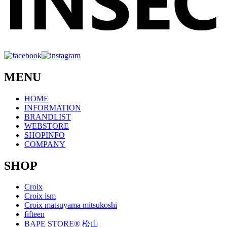
MENU
HOME
INFORMATION
BRANDLIST
WEBSTORE
SHOPINFO
COMPANY
SHOP
Croix
Croix ism
Croix matsuyama mitsukoshi
fifteen
BAPE STORE® 松山