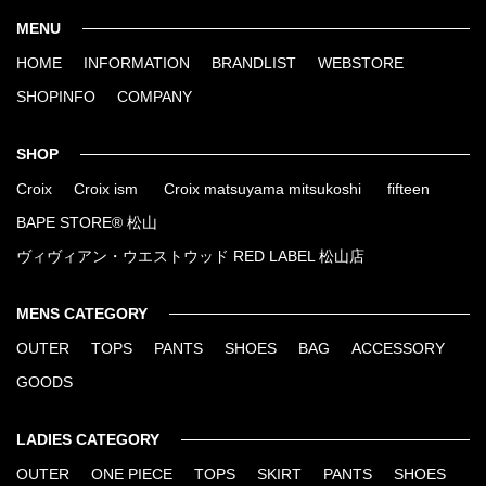
MENU
HOME
INFORMATION
BRANDLIST
WEBSTORE
SHOPINFO
COMPANY
SHOP
Croix
Croix ism
Croix matsuyama mitsukoshi
fifteen
BAPE STORE® 松山
ヴィヴィアン・ウエストウッド RED LABEL 松山店
MENS CATEGORY
OUTER
TOPS
PANTS
SHOES
BAG
ACCESSORY
GOODS
LADIES CATEGORY
OUTER
ONE PIECE
TOPS
SKIRT
PANTS
SHOES