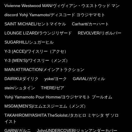
Vivienne Westwood MAN/ヴィヴィアン・ウエストウッド マン
discord Yohji Yamamoto/ディスコード ヨウジヤマモト
SAINT MICHAEL/セントマイケル
Carhartt/カーハート
LOUNGE LIZARD/ラウンジリザード
REVOLVER/リボルバー
SUGARHILL/シュガーヒル
Y-3 (ACCE)/ワイスリー（アクセ）
Y-3 (MEN’S)/ワイスリー（メンズ）
MAIN ATTRACTION/メインアトラクション
DAIRIKU/ダイリク
yoke/ヨーク
GAVIAL/ガヴィル
stein/シュタイン
THERE/ゼア
Yohji Yamamoto Pour Homme/ヨウジヤマモト プールオム
MSGM(MEN’S)/エムエスジーエム（メンズ）
TAKAHIROMIYASHITA TheSoloIst./タカヒロ ミヤシタ ザ ソロ
イスト
GARNI/ガルニ
JohnUNDERCOVER/ジョンアンダーカバー