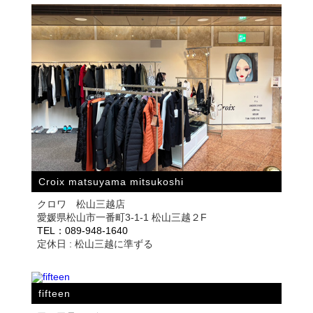
Croix matsuyama mitsukoshi
クロワ 松山三越店
愛媛県松山市一番町3-1-1 松山三越２F
TEL：089-948-1640
定休日 : 松山三越に準ずる
fifteen