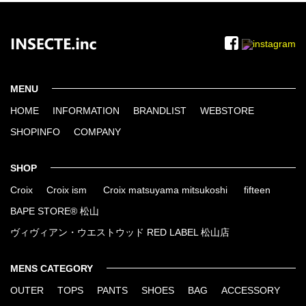
MENU
HOME
INFORMATION
BRANDLIST
WEBSTORE
SHOPINFO
COMPANY
SHOP
Croix
Croix ism
Croix matsuyama mitsukoshi
fifteen
BAPE STORE® 松山
ヴィヴィアン・ウエストウッド RED LABEL 松山店
MENS CATEGORY
OUTER
TOPS
PANTS
SHOES
BAG
ACCESSORY