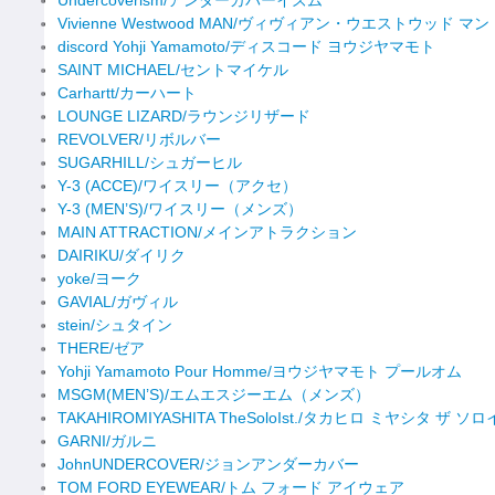
Vivienne Westwood MAN/ヴィヴィアン・ウエストウッド マン
discord Yohji Yamamoto/ディスコード ヨウジヤマモト
SAINT MICHAEL/セントマイケル
Carhartt/カーハート
LOUNGE LIZARD/ラウンジリザード
REVOLVER/リボルバー
SUGARHILL/シュガーヒル
Y-3 (ACCE)/ワイスリー（アクセ）
Y-3 (MEN’S)/ワイスリー（メンズ）
MAIN ATTRACTION/メインアトラクション
DAIRIKU/ダイリク
yoke/ヨーク
GAVIAL/ガヴィル
stein/シュタイン
THERE/ゼア
Yohji Yamamoto Pour Homme/ヨウジヤマモト プールオム
MSGM(MEN’S)/エムエスジーエム（メンズ）
TAKAHIROMIYASHITA TheSoloIst./タカヒロ ミヤシタ ザ ソ
GARNI/ガルニ
JohnUNDERCOVER/ジョンアンダーカバー
TOM FORD EYEWEAR/トム フォード アイウェア