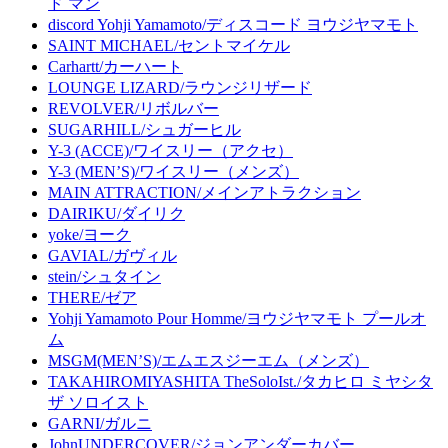
ド マン
discord Yohji Yamamoto/ディスコード ヨウジヤマモト
SAINT MICHAEL/セントマイケル
Carhartt/カーハート
LOUNGE LIZARD/ラウンジリザード
REVOLVER/リボルバー
SUGARHILL/シュガーヒル
Y-3 (ACCE)/ワイスリー（アクセ）
Y-3 (MEN’S)/ワイスリー（メンズ）
MAIN ATTRACTION/メインアトラクション
DAIRIKU/ダイリク
yoke/ヨーク
GAVIAL/ガヴィル
stein/シュタイン
THERE/ゼア
Yohji Yamamoto Pour Homme/ヨウジヤマモト プールオ
ム
MSGM(MEN’S)/エムエスジーエム（メンズ）
TAKAHIROMIYASHITA TheSoloIst./タカヒロ ミヤシタ
ザ ソロイスト
GARNI/ガルニ
JohnUNDERCOVER/ジョンアンダーカバー