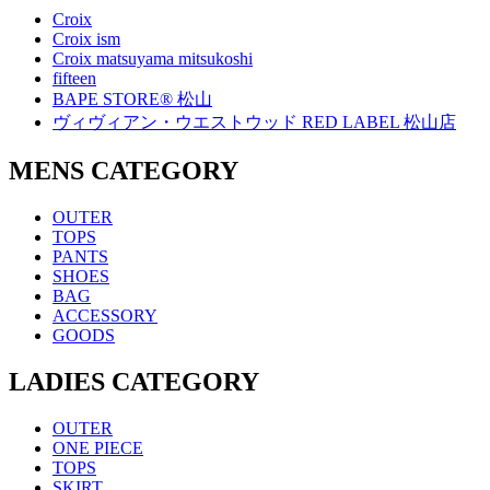
Croix
Croix ism
Croix matsuyama mitsukoshi
fifteen
BAPE STORE® 松山
ヴィヴィアン・ウエストウッド RED LABEL 松山店
MENS CATEGORY
OUTER
TOPS
PANTS
SHOES
BAG
ACCESSORY
GOODS
LADIES CATEGORY
OUTER
ONE PIECE
TOPS
SKIRT