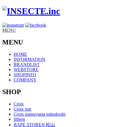
MENU
MENU
HOME
INFORMATION
BRANDLIST
WEBSTORE
SHOPINFO
COMPANY
SHOP
Croix
Croix ism
Croix matsuyama mitsukoshi
fifteen
BAPE STORE® 松山