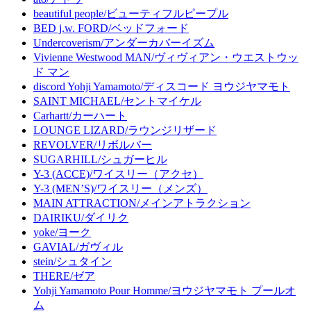
beautiful people/ビューティフルピープル
BED j.w. FORD/ベッドフォード
Undercoverism/アンダーカバーイズム
Vivienne Westwood MAN/ヴィヴィアン・ウエストウッ
ド マン
discord Yohji Yamamoto/ディスコード ヨウジヤマモト
SAINT MICHAEL/セントマイケル
Carhartt/カーハート
LOUNGE LIZARD/ラウンジリザード
REVOLVER/リボルバー
SUGARHILL/シュガーヒル
Y-3 (ACCE)/ワイスリー（アクセ）
Y-3 (MEN’S)/ワイスリー（メンズ）
MAIN ATTRACTION/メインアトラクション
DAIRIKU/ダイリク
yoke/ヨーク
GAVIAL/ガヴィル
stein/シュタイン
THERE/ゼア
Yohji Yamamoto Pour Homme/ヨウジヤマモト プールオ
ム