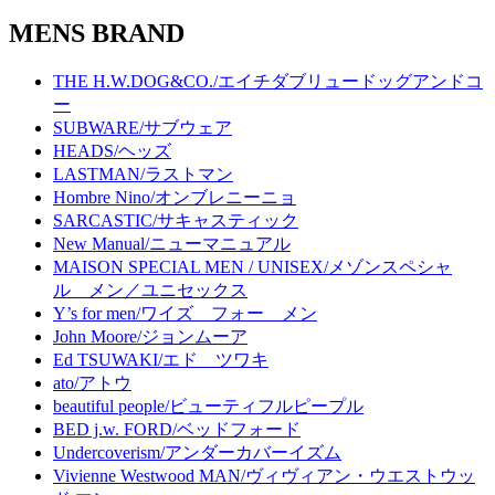
MENS BRAND
THE H.W.DOG&CO./エイチダブリュードッグアンドコ
ー
SUBWARE/サブウェア
HEADS/ヘッズ
LASTMAN/ラストマン
Hombre Nino/オンブレニーニョ
SARCASTIC/サキャスティック
New Manual/ニューマニュアル
MAISON SPECIAL MEN / UNISEX/メゾンスペシャ
ル メン／ユニセックス
Y’s for men/ワイズ フォー メン
John Moore/ジョンムーア
Ed TSUWAKI/エド ツワキ
ato/アトウ
beautiful people/ビューティフルピープル
BED j.w. FORD/ベッドフォード
Undercoverism/アンダーカバーイズム
Vivienne Westwood MAN/ヴィヴィアン・ウエストウッ