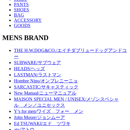
PANTS
SHOES
BAG
ACCESSORY
GOODS
MENS BRAND
THE H.W.DOG&CO./エイチダブリュードッグアンドコ
ー
SUBWARE/サブウェア
HEADS/ヘッズ
LASTMAN/ラストマン
Hombre Nino/オンブレニーニョ
SARCASTIC/サキャスティック
New Manual/ニューマニュアル
MAISON SPECIAL MEN / UNISEX/メゾンスペシャ
ル メン／ユニセックス
Y’s for men/ワイズ フォー メン
John Moore/ジョンムーア
Ed TSUWAKI/エド ツワキ
ato/アトウ