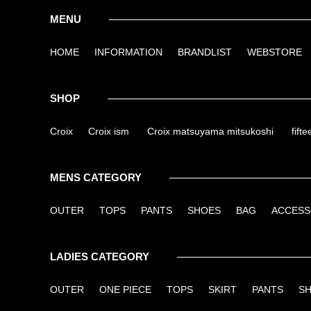
MENU
HOME
INFORMATION
BRANDLIST
WEBSTORE
SHOP
Croix
Croix ism
Croix matsuyama mitsukoshi
fifte
MENS CATEGORY
OUTER
TOPS
PANTS
SHOES
BAG
ACCES
LADIES CATEGORY
OUTER
ONE PIECE
TOPS
SKIRT
PANTS
S