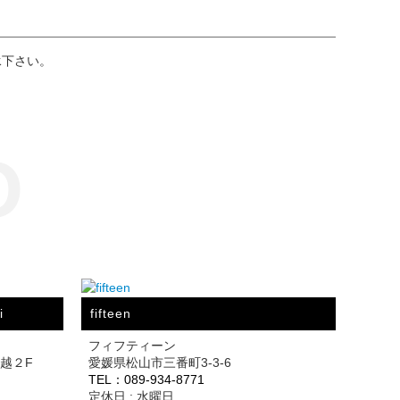
承下さい。
O
i
fifteen
フィフティーン
三越２F
愛媛県松山市三番町3-3-6
TEL：089-934-8771
定休日 : 水曜日