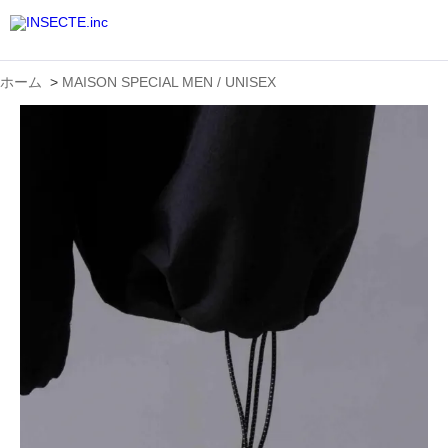
ホーム
>
MAISON SPECIAL MEN / UNISEX