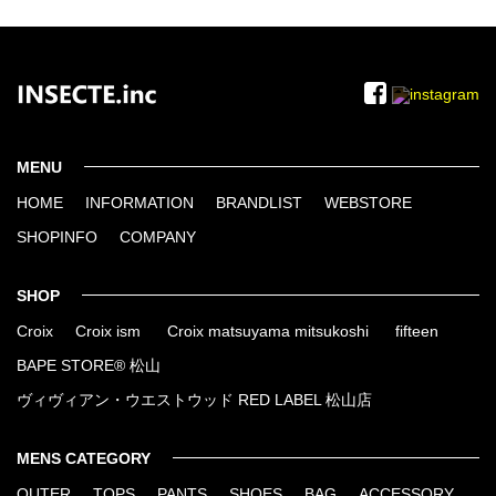
MENU
HOME
INFORMATION
BRANDLIST
WEBSTORE
SHOPINFO
COMPANY
SHOP
Croix
Croix ism
Croix matsuyama mitsukoshi
fifteen
BAPE STORE® 松山
ヴィヴィアン・ウエストウッド RED LABEL 松山店
MENS CATEGORY
OUTER
TOPS
PANTS
SHOES
BAG
ACCESSORY