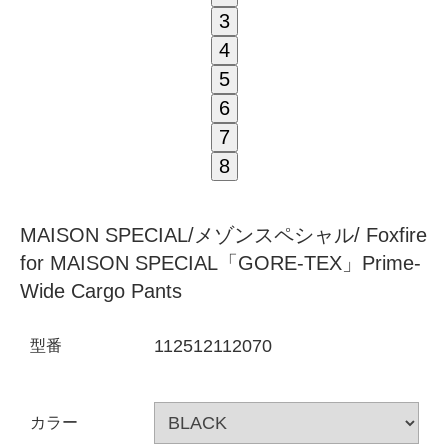
3
4
5
6
7
8
MAISON SPECIAL/メゾンスペシャル/ Foxfire
for MAISON SPECIAL「GORE-TEX」Prime-
Wide Cargo Pants
112512112070
型番
カラー