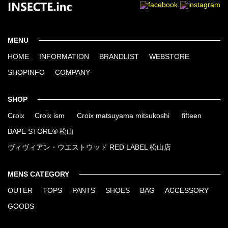
MENU
HOME
INFORMATION
BRANDLIST
WEBSTORE
SHOPINFO
COMPANY
SHOP
Croix
Croix ism
Croix matsuyama mitsukoshi
fifteen
BAPE STORE® 松山
ヴィヴィアン・ウエストウッド RED LABEL 松山店
MENS CATEGORY
OUTER
TOPS
PANTS
SHOES
BAG
ACCESSORY
GOODS