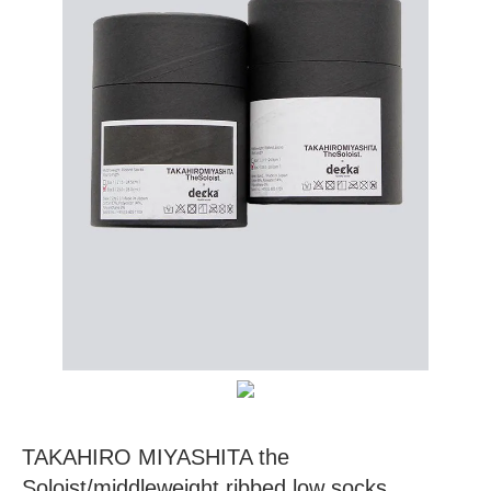
TAKAHIRO MIYASHITA the
Soloist/middleweight ribbed low socks.