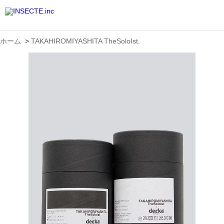
ホーム
>
TAKAHIROMIYASHITA TheSoloIst.