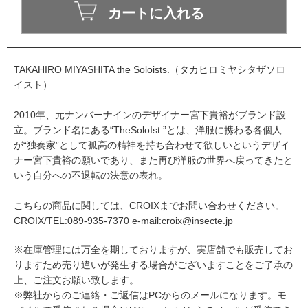
TAKAHIRO MIYASHITA the Soloists.（タカヒロミヤシタザソロ
イスト）
2010年、元ナンバーナインのデザイナー宮下貴裕がブランド設
立。ブランド名にある“TheSoloIst.”とは、洋服に携わる各個人
が“独奏家”として孤高の精神を持ち合わせて欲しいというデザイ
ナー宮下貴裕の願いであり、また再び洋服の世界へ戻ってきたと
いう自分への不退転の決意の表れ。
こちらの商品に関しては、CROIXまでお問い合わせください。
CROIX/TEL:089-935-7370 e-mail:croix@insecte.jp
※在庫管理には万全を期しておりますが、実店舗でも販売してお
りますため売り違いが発生する場合がございますことをご了承の
上、ご注文お願い致します。
※弊社からのご連絡・ご返信はPCからのメールになります。モ