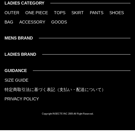
LADIES CATEGORY
OUTER
ONE PIECE
TOPS
SKIRT
PANTS
SHOES
BAG
ACCESSORY
GOODS
MENS BRAND
LADIES BRAND
GUIDANCE
SIZE GUIDE
特定商取引法に基づく表記（支払い・配送について）
PRIVACY POLICY
Copyright INSECTE INC 2005 All Right Reserved.
1
2
3
4