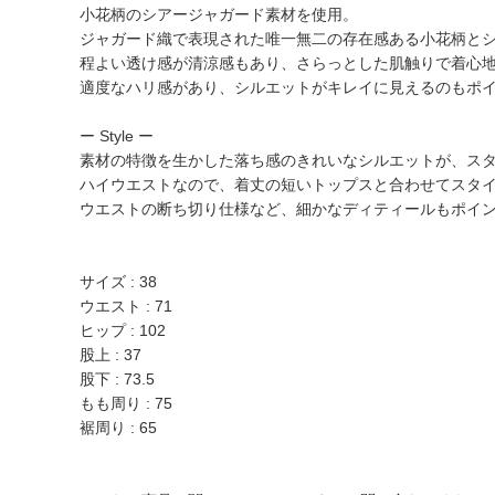
小花柄のシアージャガード素材を使用。
ジャガード織で表現された唯一無二の存在感ある小花柄と
程よい透け感が清涼感もあり、さらっとした肌触りで着心
適度なハリ感があり、シルエットがキレイに見えるのもポ
ー Style ー
素材の特徴を生かした落ち感のきれいなシルエットが、ス
ハイウエストなので、着丈の短いトップスと合わせてスタ
ウエストの断ち切り仕様など、細かなディティールもポイ
サイズ : 38
ウエスト : 71
ヒップ : 102
股上 : 37
股下 : 73.5
もも周り : 75
裾周り : 65