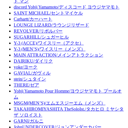
ド マン
discord Yohji Yamamoto/ディスコード ヨウジヤマモト
SAINT MICHAEL/セントマイケル
Carhartt/カーハート
LOUNGE LIZARD/ラウンジリザード
REVOLVER/リボルバー
SUGARHILL/シュガーヒル
Y-3 (ACCE)/ワイスリー（アクセ）
Y-3 (MEN’S)/ワイスリー（メンズ）
MAIN ATTRACTION/メインアトラクション
DAIRIKU/ダイリク
yoke/ヨーク
GAVIAL/ガヴィル
stein/シュタイン
THERE/ゼア
Yohji Yamamoto Pour Homme/ヨウジヤマモト プールオ
ム
MSGM(MEN’S)/エムエスジーエム（メンズ）
TAKAHIROMIYASHITA TheSoloIst./タカヒロ ミヤシタ
ザ ソロイスト
GARNI/ガルニ
JohnUNDERCOVER/ジョンアンダーカバー