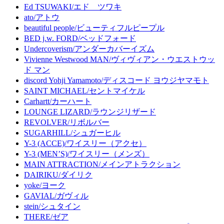
Ed TSUWAKI/エド ツワキ
ato/アトウ
beautiful people/ビューティフルピープル
BED j.w. FORD/ベッドフォード
Undercoverism/アンダーカバーイズム
Vivienne Westwood MAN/ヴィヴィアン・ウエストウッ
ド マン
discord Yohji Yamamoto/ディスコード ヨウジヤマモト
SAINT MICHAEL/セントマイケル
Carhartt/カーハート
LOUNGE LIZARD/ラウンジリザード
REVOLVER/リボルバー
SUGARHILL/シュガーヒル
Y-3 (ACCE)/ワイスリー（アクセ）
Y-3 (MEN’S)/ワイスリー（メンズ）
MAIN ATTRACTION/メインアトラクション
DAIRIKU/ダイリク
yoke/ヨーク
GAVIAL/ガヴィル
stein/シュタイン
THERE/ゼア