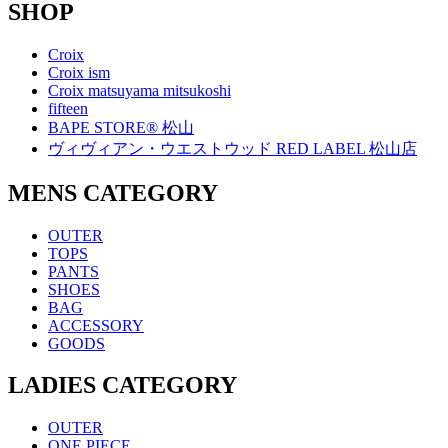
SHOP
Croix
Croix ism
Croix matsuyama mitsukoshi
fifteen
BAPE STORE® 松山
ヴィヴィアン・ウエストウッド RED LABEL 松山店
MENS CATEGORY
OUTER
TOPS
PANTS
SHOES
BAG
ACCESSORY
GOODS
LADIES CATEGORY
OUTER
ONE PIECE