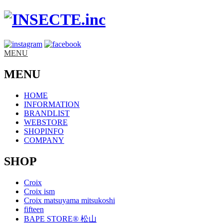
MENU
MENU
HOME
INFORMATION
BRANDLIST
WEBSTORE
SHOPINFO
COMPANY
SHOP
Croix
Croix ism
Croix matsuyama mitsukoshi
fifteen
BAPE STORE® 松山