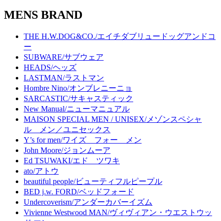
MENS BRAND
THE H.W.DOG&CO./エイチダブリュードッグアンドコ
ー
SUBWARE/サブウェア
HEADS/ヘッズ
LASTMAN/ラストマン
Hombre Nino/オンブレニーニョ
SARCASTIC/サキャスティック
New Manual/ニューマニュアル
MAISON SPECIAL MEN / UNISEX/メゾンスペシャ
ル メン／ユニセックス
Y’s for men/ワイズ フォー メン
John Moore/ジョンムーア
Ed TSUWAKI/エド ツワキ
ato/アトウ
beautiful people/ビューティフルピープル
BED j.w. FORD/ベッドフォード
Undercoverism/アンダーカバーイズム
Vivienne Westwood MAN/ヴィヴィアン・ウエストウッ