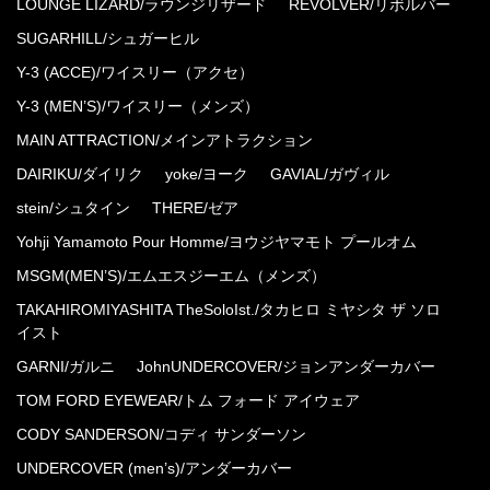
LOUNGE LIZARD/ラウンジリザード
REVOLVER/リボルバー
SUGARHILL/シュガーヒル
Y-3 (ACCE)/ワイスリー（アクセ）
Y-3 (MEN’S)/ワイスリー（メンズ）
MAIN ATTRACTION/メインアトラクション
DAIRIKU/ダイリク
yoke/ヨーク
GAVIAL/ガヴィル
stein/シュタイン
THERE/ゼア
Yohji Yamamoto Pour Homme/ヨウジヤマモト プールオム
MSGM(MEN’S)/エムエスジーエム（メンズ）
TAKAHIROMIYASHITA TheSoloIst./タカヒロ ミヤシタ ザ ソロ
イスト
GARNI/ガルニ
JohnUNDERCOVER/ジョンアンダーカバー
TOM FORD EYEWEAR/トム フォード アイウェア
CODY SANDERSON/コディ サンダーソン
UNDERCOVER (men’s)/アンダーカバー