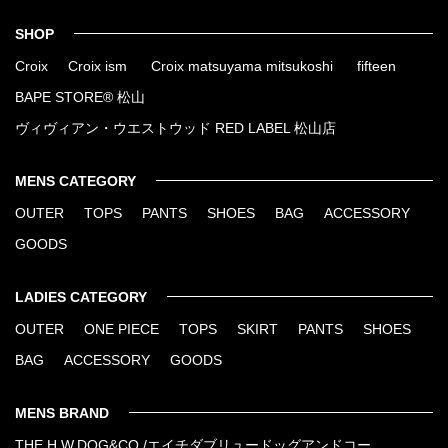
SHOP
Croix
Croix ism
Croix matsuyama mitsukoshi
fifteen
BAPE STORE® 松山
ヴィヴィアン・ウエストウッド RED LABEL 松山店
MENS CATEGORY
OUTER
TOPS
PANTS
SHOES
BAG
ACCESSORY
GOODS
LADIES CATEGORY
OUTER
ONE PIECE
TOPS
SKIRT
PANTS
SHOES
BAG
ACCESSORY
GOODS
MENS BRAND
THE H.W.DOG&CO./エイチダブリュードッグアンドコー