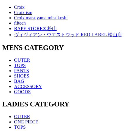
Croix
Croix ism
Croix matsuyama mitsukoshi
fifteen
BAPE STORE® 松山
ヴィヴィアン・ウエストウッド RED LABEL 松山店
MENS CATEGORY
OUTER
TOPS
PANTS
SHOES
BAG
ACCESSORY
GOODS
LADIES CATEGORY
OUTER
ONE PIECE
TOPS