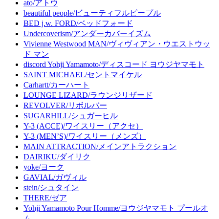
ato/アトウ
beautiful people/ビューティフルピープル
BED j.w. FORD/ベッドフォード
Undercoverism/アンダーカバーイズム
Vivienne Westwood MAN/ヴィヴィアン・ウエストウッ
ド マン
discord Yohji Yamamoto/ディスコード ヨウジヤマモト
SAINT MICHAEL/セントマイケル
Carhartt/カーハート
LOUNGE LIZARD/ラウンジリザード
REVOLVER/リボルバー
SUGARHILL/シュガーヒル
Y-3 (ACCE)/ワイスリー（アクセ）
Y-3 (MEN’S)/ワイスリー（メンズ）
MAIN ATTRACTION/メインアトラクション
DAIRIKU/ダイリク
yoke/ヨーク
GAVIAL/ガヴィル
stein/シュタイン
THERE/ゼア
Yohji Yamamoto Pour Homme/ヨウジヤマモト プールオ
ム