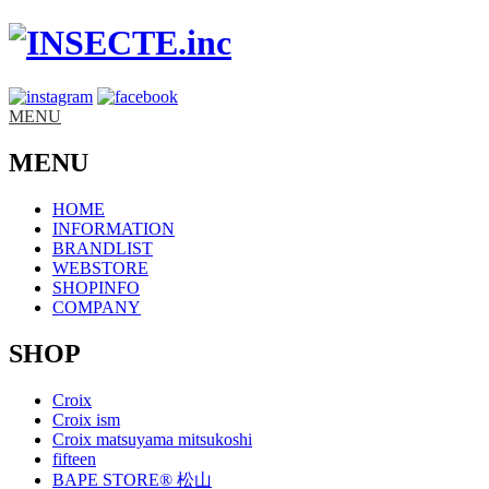
MENU
MENU
HOME
INFORMATION
BRANDLIST
WEBSTORE
SHOPINFO
COMPANY
SHOP
Croix
Croix ism
Croix matsuyama mitsukoshi
fifteen
BAPE STORE® 松山