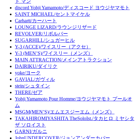
ド マン
discord Yohji Yamamoto/ディスコード ヨウジヤマモト
SAINT MICHAEL/セントマイケル
Carhartt/カーハート
LOUNGE LIZARD/ラウンジリザード
REVOLVER/リボルバー
SUGARHILL/シュガーヒル
Y-3 (ACCE)/ワイスリー（アクセ）
Y-3 (MEN’S)/ワイスリー（メンズ）
MAIN ATTRACTION/メインアトラクション
DAIRIKU/ダイリク
yoke/ヨーク
GAVIAL/ガヴィル
stein/シュタイン
THERE/ゼア
Yohji Yamamoto Pour Homme/ヨウジヤマモト プールオ
ム
MSGM(MEN’S)/エムエスジーエム（メンズ）
TAKAHIROMIYASHITA TheSoloIst./タカヒロ ミヤシタ
ザ ソロイスト
GARNI/ガルニ
JohnUNDERCOVER/ジョンアンダーカバー