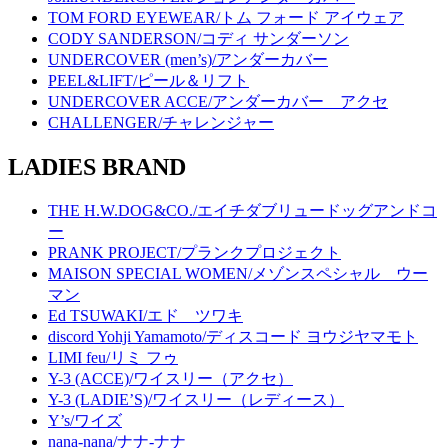
TOM FORD EYEWEAR/トム フォード アイウェア
CODY SANDERSON/コディ サンダーソン
UNDERCOVER (men’s)/アンダーカバー
PEEL&LIFT/ピール＆リフト
UNDERCOVER ACCE/アンダーカバー アクセ
CHALLENGER/チャレンジャー
LADIES BRAND
THE H.W.DOG&CO./エイチダブリュードッグアンドコ
ー
PRANK PROJECT/プランクプロジェクト
MAISON SPECIAL WOMEN/メゾンスペシャル ウー
マン
Ed TSUWAKI/エド ツワキ
discord Yohji Yamamoto/ディスコード ヨウジヤマモト
LIMI feu/リミ フゥ
Y-3 (ACCE)/ワイスリー（アクセ）
Y-3 (LADIE’S)/ワイスリー（レディース）
Y’s/ワイズ
nana-nana/ナナ-ナナ