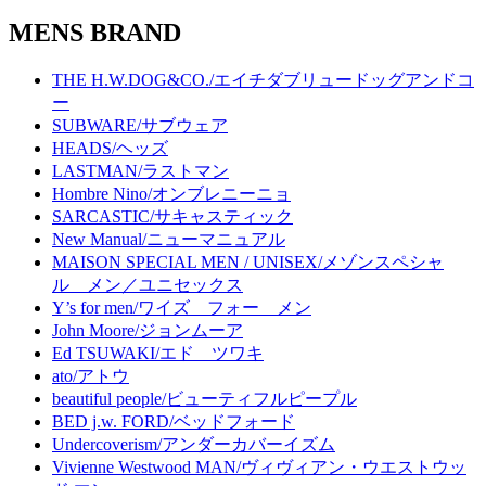
MENS BRAND
THE H.W.DOG&CO./エイチダブリュードッグアンドコ
ー
SUBWARE/サブウェア
HEADS/ヘッズ
LASTMAN/ラストマン
Hombre Nino/オンブレニーニョ
SARCASTIC/サキャスティック
New Manual/ニューマニュアル
MAISON SPECIAL MEN / UNISEX/メゾンスペシャ
ル メン／ユニセックス
Y’s for men/ワイズ フォー メン
John Moore/ジョンムーア
Ed TSUWAKI/エド ツワキ
ato/アトウ
beautiful people/ビューティフルピープル
BED j.w. FORD/ベッドフォード
Undercoverism/アンダーカバーイズム
Vivienne Westwood MAN/ヴィヴィアン・ウエストウッ