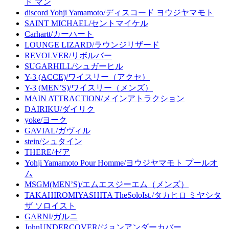
ド マン
discord Yohji Yamamoto/ディスコード ヨウジヤマモト
SAINT MICHAEL/セントマイケル
Carhartt/カーハート
LOUNGE LIZARD/ラウンジリザード
REVOLVER/リボルバー
SUGARHILL/シュガーヒル
Y-3 (ACCE)/ワイスリー（アクセ）
Y-3 (MEN’S)/ワイスリー（メンズ）
MAIN ATTRACTION/メインアトラクション
DAIRIKU/ダイリク
yoke/ヨーク
GAVIAL/ガヴィル
stein/シュタイン
THERE/ゼア
Yohji Yamamoto Pour Homme/ヨウジヤマモト プールオ
ム
MSGM(MEN’S)/エムエスジーエム（メンズ）
TAKAHIROMIYASHITA TheSoloIst./タカヒロ ミヤシタ
ザ ソロイスト
GARNI/ガルニ
JohnUNDERCOVER/ジョンアンダーカバー