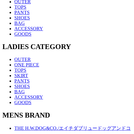
OUTER
TOPS
PANTS
SHOES
BAG
ACCESSORY
GOODS
LADIES CATEGORY
OUTER
ONE PIECE
TOPS
SKIRT
PANTS
SHOES
BAG
ACCESSORY
GOODS
MENS BRAND
THE H.W.DOG&CO./エイチダブリュードッグアンドコ