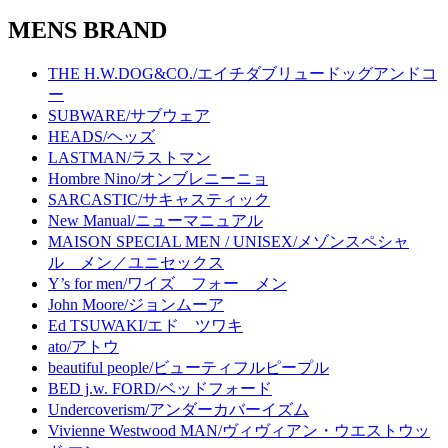
MENS BRAND
THE H.W.DOG&CO./エイチダブリュードッグアンドコ
ー
SUBWARE/サブウェア
HEADS/ヘッズ
LASTMAN/ラストマン
Hombre Nino/オンブレニーニョ
SARCASTIC/サキャスティック
New Manual/ニューマニュアル
MAISON SPECIAL MEN / UNISEX/メゾンスペシャ
ル メン／ユニセックス
Y’s for men/ワイズ フォー メン
John Moore/ジョンムーア
Ed TSUWAKI/エド ツワキ
ato/アトウ
beautiful people/ビューティフルピープル
BED j.w. FORD/ベッドフォード
Undercoverism/アンダーカバーイズム
Vivienne Westwood MAN/ヴィヴィアン・ウエストウッ