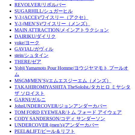
REVOLVER/リボルバー
SUGARHILL/シュガーヒル
Y-3 (ACCE)/ワイスリー（アクセ）
Y-3 (MEN’S)/ワイスリー（メンズ）
MAIN ATTRACTION/メインアトラクション
DAIRIKU/ダイリク
yoke/ヨーク
GAVIAL/ガヴィル
stein/シュタイン
THERE/ゼア
Yohji Yamamoto Pour Homme/ヨウジヤマモト プールオ
ム
MSGM(MEN’S)/エムエスジーエム（メンズ）
TAKAHIROMIYASHITA TheSoloIst./タカヒロ ミヤシタ
ザ ソロイスト
GARNI/ガルニ
JohnUNDERCOVER/ジョンアンダーカバー
TOM FORD EYEWEAR/トム フォード アイウェア
CODY SANDERSON/コディ サンダーソン
UNDERCOVER (men’s)/アンダーカバー
PEEL&LIFT/ピール＆リフト