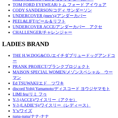
TOM FORD EYEWEAR/トム フォード アイウェア
CODY SANDERSON/コディ サンダーソン
UNDERCOVER (men’s)/アンダーカバー
PEEL&LIFT/ピール＆リフト
UNDERCOVER ACCE/アンダーカバー アクセ
CHALLENGER/チャレンジャー
LADIES BRAND
THE H.W.DOG&CO./エイチダブリュードッグアンドコ
ー
PRANK PROJECT/プランクプロジェクト
MAISON SPECIAL WOMEN/メゾンスペシャル ウー
マン
Ed TSUWAKI/エド ツワキ
discord Yohji Yamamoto/ディスコード ヨウジヤマモト
LIMI feu/リミ フゥ
Y-3 (ACCE)/ワイスリー（アクセ）
Y-3 (LADIE’S)/ワイスリー（レディース）
Y’s/ワイズ
nana-nana/ナナ-ナナ