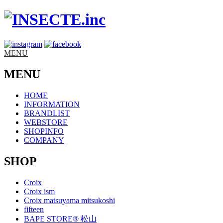
MENU
MENU
HOME
INFORMATION
BRANDLIST
WEBSTORE
SHOPINFO
COMPANY
SHOP
Croix
Croix ism
Croix matsuyama mitsukoshi
fifteen
BAPE STORE® 松山