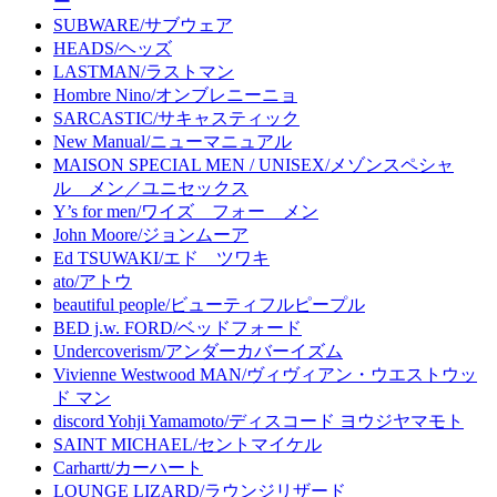
ー
SUBWARE/サブウェア
HEADS/ヘッズ
LASTMAN/ラストマン
Hombre Nino/オンブレニーニョ
SARCASTIC/サキャスティック
New Manual/ニューマニュアル
MAISON SPECIAL MEN / UNISEX/メゾンスペシャ
ル メン／ユニセックス
Y’s for men/ワイズ フォー メン
John Moore/ジョンムーア
Ed TSUWAKI/エド ツワキ
ato/アトウ
beautiful people/ビューティフルピープル
BED j.w. FORD/ベッドフォード
Undercoverism/アンダーカバーイズム
Vivienne Westwood MAN/ヴィヴィアン・ウエストウッ
ド マン
discord Yohji Yamamoto/ディスコード ヨウジヤマモト
SAINT MICHAEL/セントマイケル
Carhartt/カーハート
LOUNGE LIZARD/ラウンジリザード