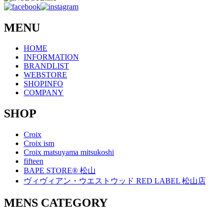
MENU
HOME
INFORMATION
BRANDLIST
WEBSTORE
SHOPINFO
COMPANY
SHOP
Croix
Croix ism
Croix matsuyama mitsukoshi
fifteen
BAPE STORE® 松山
ヴィヴィアン・ウエストウッド RED LABEL 松山店
MENS CATEGORY