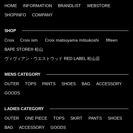
HOME
INFORMATION
BRANDLIST
WEBSTORE
SHOPINFO
COMPANY
SHOP
Croix
Croix ism
Croix matsuyama mitsukoshi
fifteen
BAPE STORE® 松山
ヴィヴィアン・ウエストウッド RED LABEL 松山店
MENS CATEGORY
OUTER
TOPS
PANTS
SHOES
BAG
ACCESSORY
GOODS
LADIES CATEGORY
OUTER
ONE PIECE
TOPS
SKIRT
PANTS
SHOES
BAG
ACCESSORY
GOODS