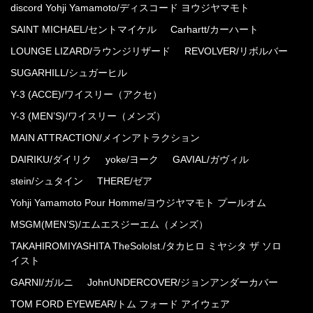
discord Yohji Yamamoto/ディスコード ヨウジヤマモト
SAINT MICHAEL/セントマイケル
Carhartt/カーハート
LOUNGE LIZARD/ラウンジリザード
REVOLVER/リボルバー
SUGARHILL/シュガーヒル
Y-3 (ACCE)/ワイスリー（アクセ）
Y-3 (MEN’S)/ワイスリー（メンズ）
MAIN ATTRACTION/メインアトラクション
DAIRIKU/ダイリク
yoke/ヨーク
GAVIAL/ガヴィル
stein/シュタイン
THERE/ゼア
Yohji Yamamoto Pour Homme/ヨウジヤマモト プールオム
MSGM(MEN’S)/エムエスジーエム（メンズ）
TAKAHIROMIYASHITA TheSoloIst./タカヒロ ミヤシタ ザ ソロ
イスト
GARNI/ガルニ
JohnUNDERCOVER/ジョンアンダーカバー
TOM FORD EYEWEAR/トム フォード アイウェア