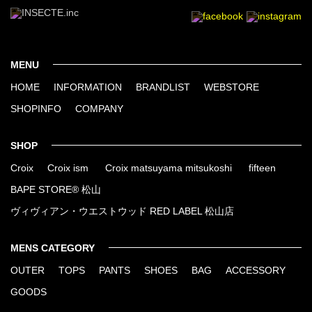
MENU
HOME
INFORMATION
BRANDLIST
WEBSTORE
SHOPINFO
COMPANY
SHOP
Croix
Croix ism
Croix matsuyama mitsukoshi
fifteen
BAPE STORE® 松山
ヴィヴィアン・ウエストウッド RED LABEL 松山店
MENS CATEGORY
OUTER
TOPS
PANTS
SHOES
BAG
ACCESSORY
GOODS