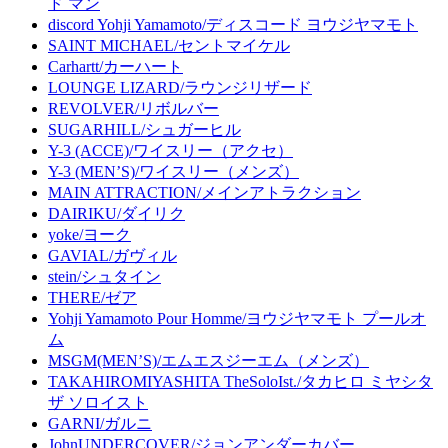
ド マン
discord Yohji Yamamoto/ディスコード ヨウジヤマモト
SAINT MICHAEL/セントマイケル
Carhartt/カーハート
LOUNGE LIZARD/ラウンジリザード
REVOLVER/リボルバー
SUGARHILL/シュガーヒル
Y-3 (ACCE)/ワイスリー（アクセ）
Y-3 (MEN’S)/ワイスリー（メンズ）
MAIN ATTRACTION/メインアトラクション
DAIRIKU/ダイリク
yoke/ヨーク
GAVIAL/ガヴィル
stein/シュタイン
THERE/ゼア
Yohji Yamamoto Pour Homme/ヨウジヤマモト プールオ
ム
MSGM(MEN’S)/エムエスジーエム（メンズ）
TAKAHIROMIYASHITA TheSoloIst./タカヒロ ミヤシタ
ザ ソロイスト
GARNI/ガルニ
JohnUNDERCOVER/ジョンアンダーカバー