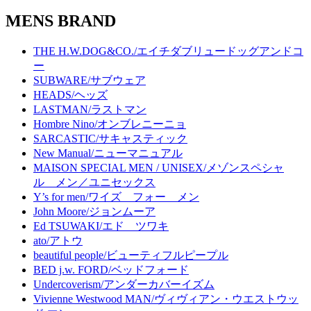
MENS BRAND
THE H.W.DOG&CO./エイチダブリュードッグアンドコ
ー
SUBWARE/サブウェア
HEADS/ヘッズ
LASTMAN/ラストマン
Hombre Nino/オンブレニーニョ
SARCASTIC/サキャスティック
New Manual/ニューマニュアル
MAISON SPECIAL MEN / UNISEX/メゾンスペシャ
ル メン／ユニセックス
Y’s for men/ワイズ フォー メン
John Moore/ジョンムーア
Ed TSUWAKI/エド ツワキ
ato/アトウ
beautiful people/ビューティフルピープル
BED j.w. FORD/ベッドフォード
Undercoverism/アンダーカバーイズム
Vivienne Westwood MAN/ヴィヴィアン・ウエストウッ