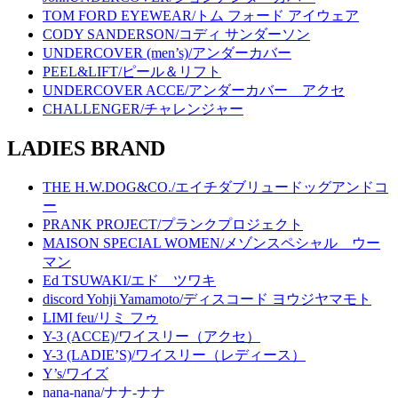
TOM FORD EYEWEAR/トム フォード アイウェア
CODY SANDERSON/コディ サンダーソン
UNDERCOVER (men’s)/アンダーカバー
PEEL&LIFT/ピール＆リフト
UNDERCOVER ACCE/アンダーカバー アクセ
CHALLENGER/チャレンジャー
LADIES BRAND
THE H.W.DOG&CO./エイチダブリュードッグアンドコ
ー
PRANK PROJECT/プランクプロジェクト
MAISON SPECIAL WOMEN/メゾンスペシャル ウー
マン
Ed TSUWAKI/エド ツワキ
discord Yohji Yamamoto/ディスコード ヨウジヤマモト
LIMI feu/リミ フゥ
Y-3 (ACCE)/ワイスリー（アクセ）
Y-3 (LADIE’S)/ワイスリー（レディース）
Y’s/ワイズ
nana-nana/ナナ-ナナ