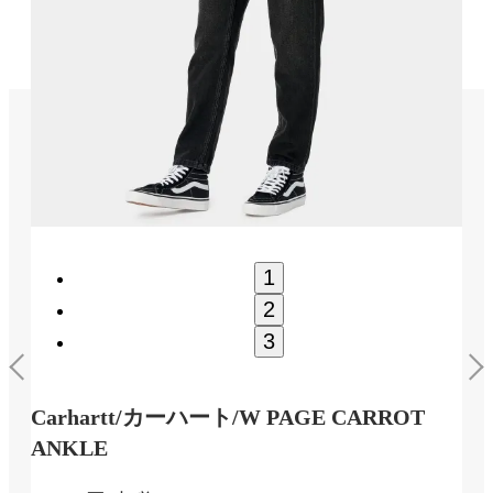
1
2
3
Carhartt/カーハート/W PAGE CARROT
ANKLE