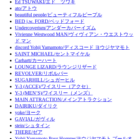
Ed TSUWAKI/エド ツワキ
ato/アトウ
beautiful people/ビューティフルピープル
BED j.w. FORD/ベッドフォード
Undercoverism/アンダーカバーイズム
Vivienne Westwood MAN/ヴィヴィアン・ウエストウッ
ド マン
discord Yohji Yamamoto/ディスコード ヨウジヤマモト
SAINT MICHAEL/セントマイケル
Carhartt/カーハート
LOUNGE LIZARD/ラウンジリザード
REVOLVER/リボルバー
SUGARHILL/シュガーヒル
Y-3 (ACCE)/ワイスリー（アクセ）
Y-3 (MEN’S)/ワイスリー（メンズ）
MAIN ATTRACTION/メインアトラクション
DAIRIKU/ダイリク
yoke/ヨーク
GAVIAL/ガヴィル
stein/シュタイン
THERE/ゼア
Yohji Yamamoto Pour Homme/ヨウジヤマモト プールオ