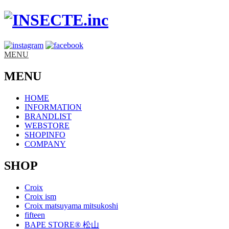
MENU
MENU
HOME
INFORMATION
BRANDLIST
WEBSTORE
SHOPINFO
COMPANY
SHOP
Croix
Croix ism
Croix matsuyama mitsukoshi
fifteen
BAPE STORE® 松山