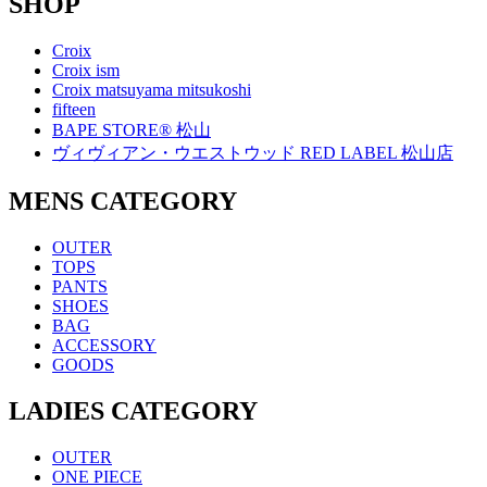
SHOP
Croix
Croix ism
Croix matsuyama mitsukoshi
fifteen
BAPE STORE® 松山
ヴィヴィアン・ウエストウッド RED LABEL 松山店
MENS CATEGORY
OUTER
TOPS
PANTS
SHOES
BAG
ACCESSORY
GOODS
LADIES CATEGORY
OUTER
ONE PIECE