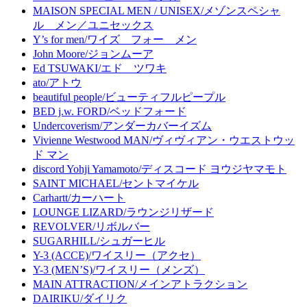
MAISON SPECIAL MEN / UNISEX/メゾンスペシャ
ル メン／ユニセックス
Y’s for men/ワイズ フォー メン
John Moore/ジョンムーア
Ed TSUWAKI/エド ツワキ
ato/アトウ
beautiful people/ビューティフルピープル
BED j.w. FORD/ベッドフォード
Undercoverism/アンダーカバーイズム
Vivienne Westwood MAN/ヴィヴィアン・ウエストウッ
ド マン
discord Yohji Yamamoto/ディスコード ヨウジヤマモト
SAINT MICHAEL/セントマイケル
Carhartt/カーハート
LOUNGE LIZARD/ラウンジリザード
REVOLVER/リボルバー
SUGARHILL/シュガーヒル
Y-3 (ACCE)/ワイスリー（アクセ）
Y-3 (MEN’S)/ワイスリー（メンズ）
MAIN ATTRACTION/メインアトラクション
DAIRIKU/ダイリク