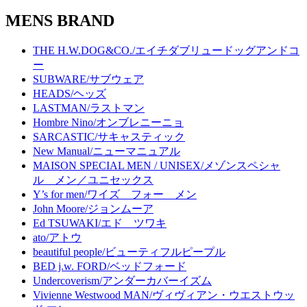
MENS BRAND
THE H.W.DOG&CO./エイチダブリュードッグアンドコ
ー
SUBWARE/サブウェア
HEADS/ヘッズ
LASTMAN/ラストマン
Hombre Nino/オンブレニーニョ
SARCASTIC/サキャスティック
New Manual/ニューマニュアル
MAISON SPECIAL MEN / UNISEX/メゾンスペシャ
ル メン／ユニセックス
Y’s for men/ワイズ フォー メン
John Moore/ジョンムーア
Ed TSUWAKI/エド ツワキ
ato/アトウ
beautiful people/ビューティフルピープル
BED j.w. FORD/ベッドフォード
Undercoverism/アンダーカバーイズム
Vivienne Westwood MAN/ヴィヴィアン・ウエストウッ