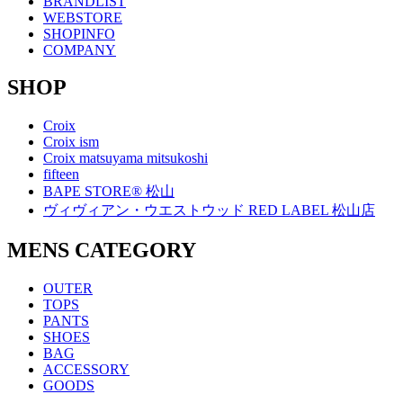
BRANDLIST
WEBSTORE
SHOPINFO
COMPANY
SHOP
Croix
Croix ism
Croix matsuyama mitsukoshi
fifteen
BAPE STORE® 松山
ヴィヴィアン・ウエストウッド RED LABEL 松山店
MENS CATEGORY
OUTER
TOPS
PANTS
SHOES
BAG
ACCESSORY
GOODS