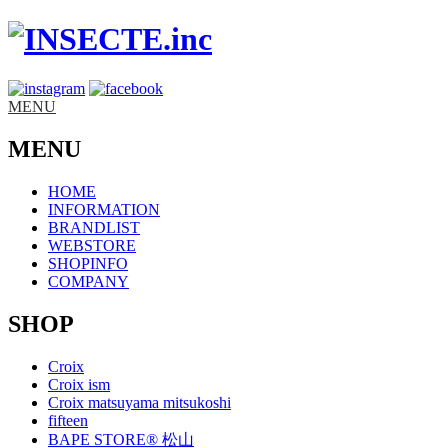
MENU
MENU
HOME
INFORMATION
BRANDLIST
WEBSTORE
SHOPINFO
COMPANY
SHOP
Croix
Croix ism
Croix matsuyama mitsukoshi
fifteen
BAPE STORE® 松山