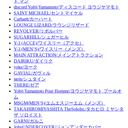
ド マン
discord Yohji Yamamoto/ディスコード ヨウジヤマモト
SAINT MICHAEL/セントマイケル
Carhartt/カーハート
LOUNGE LIZARD/ラウンジリザード
REVOLVER/リボルバー
SUGARHILL/シュガーヒル
Y-3 (ACCE)/ワイスリー（アクセ）
Y-3 (MEN’S)/ワイスリー（メンズ）
MAIN ATTRACTION/メインアトラクション
DAIRIKU/ダイリク
yoke/ヨーク
GAVIAL/ガヴィル
stein/シュタイン
THERE/ゼア
Yohji Yamamoto Pour Homme/ヨウジヤマモト プールオ
ム
MSGM(MEN’S)/エムエスジーエム（メンズ）
TAKAHIROMIYASHITA TheSoloIst./タカヒロ ミヤシタ
ザ ソロイスト
GARNI/ガルニ
JohnUNDERCOVER/ジョンアンダーカバー