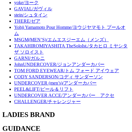
yoke/ヨーク
GAVIAL/ガヴィル
stein/シュタイン
THERE/ゼア
Yohji Yamamoto Pour Homme/ヨウジヤマモト プールオ
ム
MSGM(MEN’S)/エムエスジーエム（メンズ）
TAKAHIROMIYASHITA TheSoloIst./タカヒロ ミヤシタ
ザ ソロイスト
GARNI/ガルニ
JohnUNDERCOVER/ジョンアンダーカバー
TOM FORD EYEWEAR/トム フォード アイウェア
CODY SANDERSON/コディ サンダーソン
UNDERCOVER (men’s)/アンダーカバー
PEEL&LIFT/ピール＆リフト
UNDERCOVER ACCE/アンダーカバー アクセ
CHALLENGER/チャレンジャー
LADIES BRAND
GUIDANCE