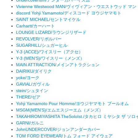
Vivienne Westwood MAN/ヴィヴィアン・ウエストウッド マン
discord Yohji Yamamoto/ディスコード ヨウジヤマモト
SAINT MICHAEL/セントマイケル
Carhartt/カーハート
LOUNGE LIZARD/ラウンジリザード
REVOLVER/リボルバー
SUGARHILL/シュガーヒル
Y-3 (ACCE)/ワイスリー（アクセ）
Y-3 (MEN’S)/ワイスリー（メンズ）
MAIN ATTRACTION/メインアトラクション
DAIRIKU/ダイリク
yoke/ヨーク
GAVIAL/ガヴィル
stein/シュタイン
THERE/ゼア
Yohji Yamamoto Pour Homme/ヨウジヤマモト プールオム
MSGM(MEN’S)/エムエスジーエム（メンズ）
TAKAHIROMIYASHITA TheSoloIst./タカヒロ ミヤシタ ザ ソ
GARNI/ガルニ
JohnUNDERCOVER/ジョンアンダーカバー
TOM FORD EYEWEAR/トム フォード アイウェア