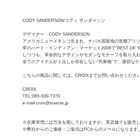
CODY SANDERSON/コディ サンダーソン
デザイナー：CODY SANDERSON
アメリカニューメキシコ生まれ、ナバホ居留地の首都アリゾナウ
宰のハード・インディアン・マーケット2008で”BEST 
しつつも、革命的なデザインやモダンなモチーフを取り入れ
全てのアイテムが１点しか存在しない”作家物”で、適切なケ
こちらの商品に関しては、CROIXまでお問い合わせくださ
CROIX
TEL:089-935-7370
e-mail:croix@insecte.jp
※在庫管理には万全を期しておりますが、実店舗でも販売
※弊社からのご連絡・ご返信はPCからのメールになります。モ