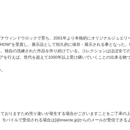
ィンドウロックで育ち、2001年より本格的にオリジナルジュエリーの製
OF SHOW”を受賞し、展示品として恒久的に保存・展示される事となった
、独自の洗練された作品を作り続けている。コレクションはほぼ全ての
アを行えば、世代を超えて1000年以上受け継いでいくことの出来る物
い。
しておりますため売り違いが発生する場合がございますことをご了承の
バイルで受信される場合は[@insecte.jp]からのメールが受信でき