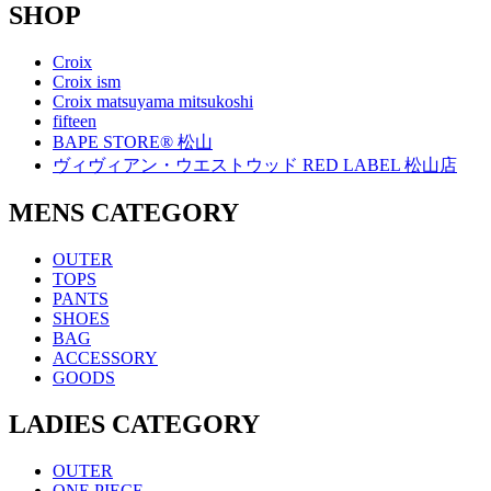
SHOP
Croix
Croix ism
Croix matsuyama mitsukoshi
fifteen
BAPE STORE® 松山
ヴィヴィアン・ウエストウッド RED LABEL 松山店
MENS CATEGORY
OUTER
TOPS
PANTS
SHOES
BAG
ACCESSORY
GOODS
LADIES CATEGORY
OUTER
ONE PIECE