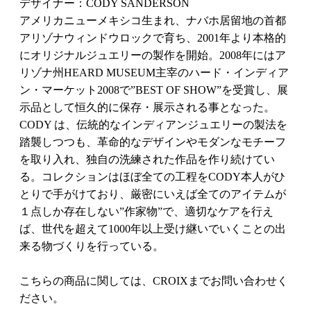
デザイナー：CODY SANDERSON
アメリカニューメキシコ生まれ、ナバホ居留地の首都
アリゾナウィンドウロックで育ち、2001年より本格的
にオリジナルジュエリーの製作を開始。2008年にはア
リゾナ州HEARD MUSEUM主宰のハード・インディア
ン・マーケット2008で”BEST OF SHOW”を受賞し、展
示品として恒久的に保存・展示される事となった。
CODY は、伝統的なインディアンジュエリーの製法を
踏襲しつつも、革命的なデザインやモダンなモチーフ
を取り入れ、独自の洗練された作品を作り続けてい
る。コレクションはほぼ全ての工程をCODY本人がひ
とりで手がけており、厳密にいえば全てのアイテムが
１点しか存在しない”作家物”で、適切なケアを行え
ば、世代を超えて1000年以上受け継いでいくことの出
来る物づくりを行っている。
こちらの商品に関しては、CROIXまでお問い合わせく
ださい。