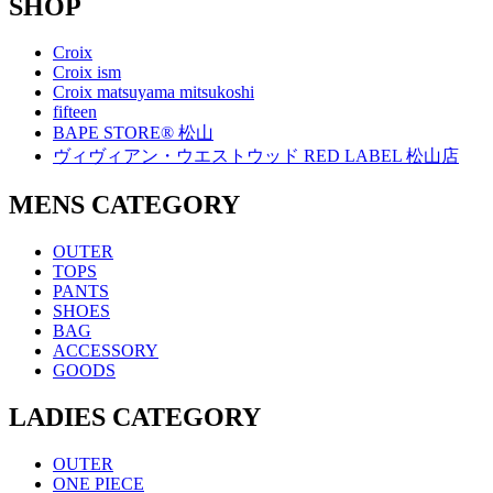
SHOP
Croix
Croix ism
Croix matsuyama mitsukoshi
fifteen
BAPE STORE® 松山
ヴィヴィアン・ウエストウッド RED LABEL 松山店
MENS CATEGORY
OUTER
TOPS
PANTS
SHOES
BAG
ACCESSORY
GOODS
LADIES CATEGORY
OUTER
ONE PIECE