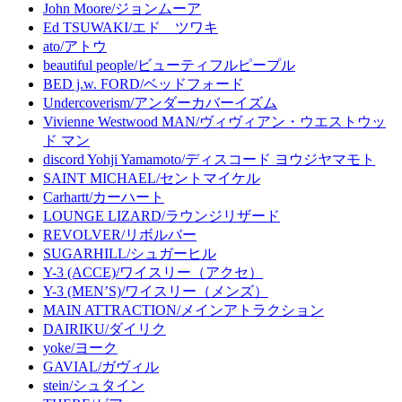
John Moore/ジョンムーア
Ed TSUWAKI/エド ツワキ
ato/アトウ
beautiful people/ビューティフルピープル
BED j.w. FORD/ベッドフォード
Undercoverism/アンダーカバーイズム
Vivienne Westwood MAN/ヴィヴィアン・ウエストウッ
ド マン
discord Yohji Yamamoto/ディスコード ヨウジヤマモト
SAINT MICHAEL/セントマイケル
Carhartt/カーハート
LOUNGE LIZARD/ラウンジリザード
REVOLVER/リボルバー
SUGARHILL/シュガーヒル
Y-3 (ACCE)/ワイスリー（アクセ）
Y-3 (MEN’S)/ワイスリー（メンズ）
MAIN ATTRACTION/メインアトラクション
DAIRIKU/ダイリク
yoke/ヨーク
GAVIAL/ガヴィル
stein/シュタイン