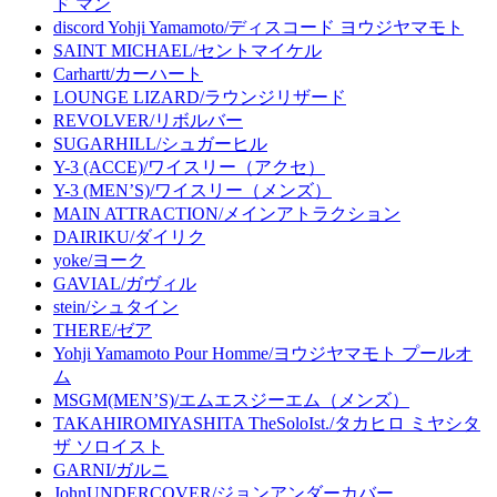
ド マン
discord Yohji Yamamoto/ディスコード ヨウジヤマモト
SAINT MICHAEL/セントマイケル
Carhartt/カーハート
LOUNGE LIZARD/ラウンジリザード
REVOLVER/リボルバー
SUGARHILL/シュガーヒル
Y-3 (ACCE)/ワイスリー（アクセ）
Y-3 (MEN’S)/ワイスリー（メンズ）
MAIN ATTRACTION/メインアトラクション
DAIRIKU/ダイリク
yoke/ヨーク
GAVIAL/ガヴィル
stein/シュタイン
THERE/ゼア
Yohji Yamamoto Pour Homme/ヨウジヤマモト プールオ
ム
MSGM(MEN’S)/エムエスジーエム（メンズ）
TAKAHIROMIYASHITA TheSoloIst./タカヒロ ミヤシタ
ザ ソロイスト
GARNI/ガルニ
JohnUNDERCOVER/ジョンアンダーカバー