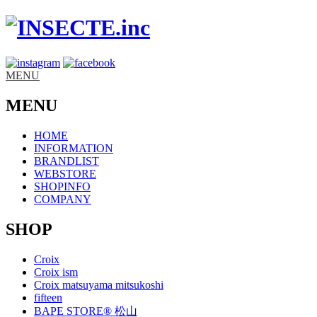
MENU
MENU
HOME
INFORMATION
BRANDLIST
WEBSTORE
SHOPINFO
COMPANY
SHOP
Croix
Croix ism
Croix matsuyama mitsukoshi
fifteen
BAPE STORE® 松山