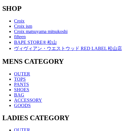
SHOP
Croix
Croix ism
Croix matsuyama mitsukoshi
fifteen
BAPE STORE® 松山
ヴィヴィアン・ウエストウッド RED LABEL 松山店
MENS CATEGORY
OUTER
TOPS
PANTS
SHOES
BAG
ACCESSORY
GOODS
LADIES CATEGORY
OUTER