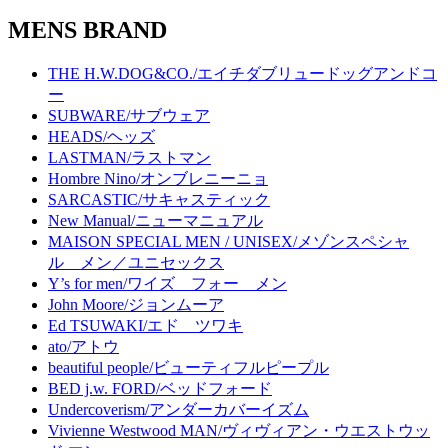
MENS BRAND
THE H.W.DOG&CO./エイチダブリュードッグアンドコ
ー
SUBWARE/サブウェア
HEADS/ヘッズ
LASTMAN/ラストマン
Hombre Nino/オンブレニーニョ
SARCASTIC/サキャスティック
New Manual/ニューマニュアル
MAISON SPECIAL MEN / UNISEX/メゾンスペシャ
ル メン／ユニセックス
Y’s for men/ワイズ フォー メン
John Moore/ジョンムーア
Ed TSUWAKI/エド ツワキ
ato/アトウ
beautiful people/ビューティフルピープル
BED j.w. FORD/ベッドフォード
Undercoverism/アンダーカバーイズム
Vivienne Westwood MAN/ヴィヴィアン・ウエストウッ