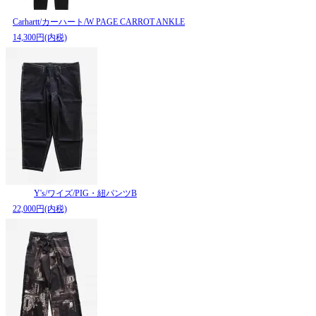
Carhartt/カーハート/W PAGE CARROT ANKLE
14,300円(内税)
Y's/ワイズ/PIG・紐パンツB
22,000円(内税)