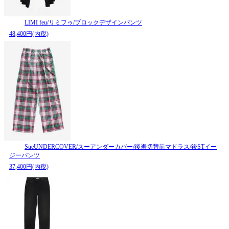
LIMI feu/リミフゥ/ブロックデザインパンツ
48,400円(内税)
SueUNDERCOVER/スーアンダーカバー/後裾切替前マドラス/後STイー
ジーパンツ
37,400円(内税)