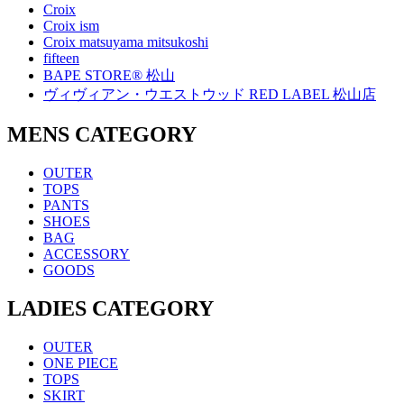
Croix
Croix ism
Croix matsuyama mitsukoshi
fifteen
BAPE STORE® 松山
ヴィヴィアン・ウエストウッド RED LABEL 松山店
MENS CATEGORY
OUTER
TOPS
PANTS
SHOES
BAG
ACCESSORY
GOODS
LADIES CATEGORY
OUTER
ONE PIECE
TOPS
SKIRT