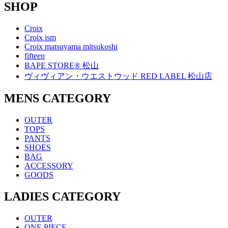
SHOP
Croix
Croix ism
Croix matsuyama mitsukoshi
fifteen
BAPE STORE® 松山
ヴィヴィアン・ウエストウッド RED LABEL 松山店
MENS CATEGORY
OUTER
TOPS
PANTS
SHOES
BAG
ACCESSORY
GOODS
LADIES CATEGORY
OUTER
ONE PIECE