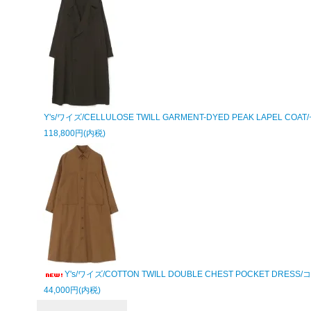
Y's/ワイズ/CELLULOSE TWILL GARMENT-DYED PEAK LAPEL
118,800円(内税)
Y's/ワイズ/COTTON TWILL DOUBLE CHEST POCKET
44,000円(内税)