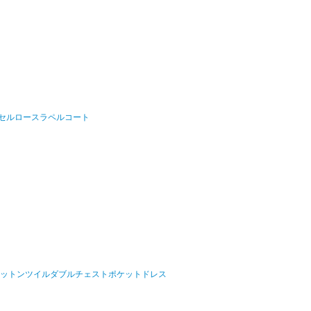
 COAT/セルロースラペルコート
 DRESS/コットンツイルダブルチェストポケットドレス