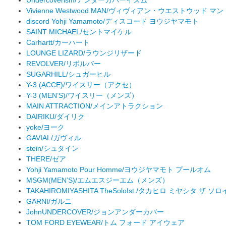
Vivienne Westwood MAN/ヴィヴィアン・ウエストウッド マン
discord Yohji Yamamoto/ディスコード ヨウジヤマモト
SAINT MICHAEL/セントマイケル
Carhartt/カーハート
LOUNGE LIZARD/ラウンジリザード
REVOLVER/リボルバー
SUGARHILL/シュガーヒル
Y-3 (ACCE)/ワイスリー（アクセ）
Y-3 (MEN’S)/ワイスリー（メンズ）
MAIN ATTRACTION/メインアトラクション
DAIRIKU/ダイリク
yoke/ヨーク
GAVIAL/ガヴィル
stein/シュタイン
THERE/ゼア
Yohji Yamamoto Pour Homme/ヨウジヤマモト プールオム
MSGM(MEN’S)/エムエスジーエム（メンズ）
TAKAHIROMIYASHITA TheSoloIst./タカヒロ ミヤシタ ザ ソ
GARNI/ガルニ
JohnUNDERCOVER/ジョンアンダーカバー
TOM FORD EYEWEAR/トム フォード アイウェア