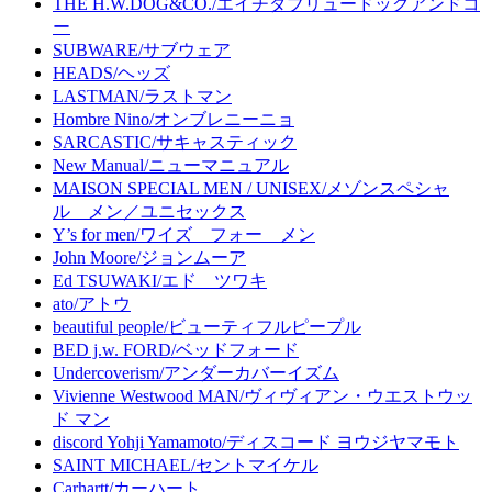
THE H.W.DOG&CO./エイチダブリュードッグアンドコ
ー
SUBWARE/サブウェア
HEADS/ヘッズ
LASTMAN/ラストマン
Hombre Nino/オンブレニーニョ
SARCASTIC/サキャスティック
New Manual/ニューマニュアル
MAISON SPECIAL MEN / UNISEX/メゾンスペシャ
ル メン／ユニセックス
Y’s for men/ワイズ フォー メン
John Moore/ジョンムーア
Ed TSUWAKI/エド ツワキ
ato/アトウ
beautiful people/ビューティフルピープル
BED j.w. FORD/ベッドフォード
Undercoverism/アンダーカバーイズム
Vivienne Westwood MAN/ヴィヴィアン・ウエストウッ
ド マン
discord Yohji Yamamoto/ディスコード ヨウジヤマモト
SAINT MICHAEL/セントマイケル
Carhartt/カーハート