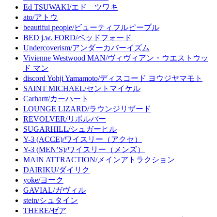
Ed TSUWAKI/エド ツワキ
ato/アトウ
beautiful people/ビューティフルピープル
BED j.w. FORD/ベッドフォード
Undercoverism/アンダーカバーイズム
Vivienne Westwood MAN/ヴィヴィアン・ウエストウッ
ド マン
discord Yohji Yamamoto/ディスコード ヨウジヤマモト
SAINT MICHAEL/セントマイケル
Carhartt/カーハート
LOUNGE LIZARD/ラウンジリザード
REVOLVER/リボルバー
SUGARHILL/シュガーヒル
Y-3 (ACCE)/ワイスリー（アクセ）
Y-3 (MEN’S)/ワイスリー（メンズ）
MAIN ATTRACTION/メインアトラクション
DAIRIKU/ダイリク
yoke/ヨーク
GAVIAL/ガヴィル
stein/シュタイン
THERE/ゼア