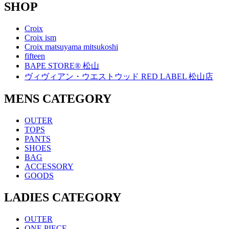
SHOP
Croix
Croix ism
Croix matsuyama mitsukoshi
fifteen
BAPE STORE® 松山
ヴィヴィアン・ウエストウッド RED LABEL 松山店
MENS CATEGORY
OUTER
TOPS
PANTS
SHOES
BAG
ACCESSORY
GOODS
LADIES CATEGORY
OUTER
ONE PIECE