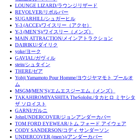
LOUNGE LIZARD/ラウンジリザード
REVOLVER/リボルバー
SUGARHILL/シュガーヒル
Y-3 (ACCE)/ワイスリー（アクセ）
Y-3 (MEN’S)/ワイスリー（メンズ）
MAIN ATTRACTION/メインアトラクション
DAIRIKU/ダイリク
yoke/ヨーク
GAVIAL/ガヴィル
stein/シュタイン
THERE/ゼア
Yohji Yamamoto Pour Homme/ヨウジヤマモト プールオ
ム
MSGM(MEN’S)/エムエスジーエム（メンズ）
TAKAHIROMIYASHITA TheSoloIst./タカヒロ ミヤシタ
ザ ソロイスト
GARNI/ガルニ
JohnUNDERCOVER/ジョンアンダーカバー
TOM FORD EYEWEAR/トム フォード アイウェア
CODY SANDERSON/コディ サンダーソン
UNDERCOVER (men’s)/アンダーカバー