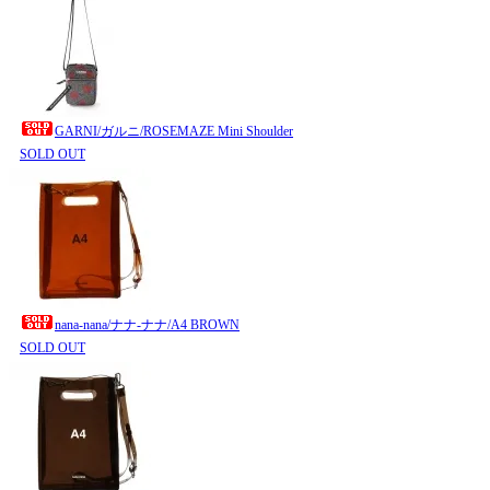
GARNI/ガルニ/ROSEMAZE Mini Shoulder
SOLD OUT
nana-nana/ナナ-ナナ/A4 BROWN
SOLD OUT