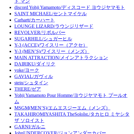
ド マン
discord Yohji Yamamoto/ディスコード ヨウジヤマモト
SAINT MICHAEL/セントマイケル
Carhartt/カーハート
LOUNGE LIZARD/ラウンジリザード
REVOLVER/リボルバー
SUGARHILL/シュガーヒル
Y-3 (ACCE)/ワイスリー（アクセ）
Y-3 (MEN’S)/ワイスリー（メンズ）
MAIN ATTRACTION/メインアトラクション
DAIRIKU/ダイリク
yoke/ヨーク
GAVIAL/ガヴィル
stein/シュタイン
THERE/ゼア
Yohji Yamamoto Pour Homme/ヨウジヤマモト プールオ
ム
MSGM(MEN’S)/エムエスジーエム（メンズ）
TAKAHIROMIYASHITA TheSoloIst./タカヒロ ミヤシタ
ザ ソロイスト
GARNI/ガルニ
JohnUNDERCOVER/ジョンアンダーカバー