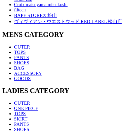
Croix matsuyama mitsukoshi
fifteen
BAPE STORE® 松山
ヴィヴィアン・ウエストウッド RED LABEL 松山店
MENS CATEGORY
OUTER
TOPS
PANTS
SHOES
BAG
ACCESSORY
GOODS
LADIES CATEGORY
OUTER
ONE PIECE
TOPS
SKIRT
PANTS
SHOES