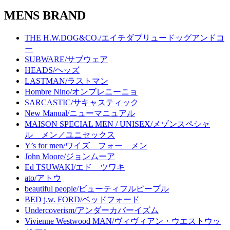
MENS BRAND
THE H.W.DOG&CO./エイチダブリュードッグアンドコ
ー
SUBWARE/サブウェア
HEADS/ヘッズ
LASTMAN/ラストマン
Hombre Nino/オンブレニーニョ
SARCASTIC/サキャスティック
New Manual/ニューマニュアル
MAISON SPECIAL MEN / UNISEX/メゾンスペシャ
ル メン／ユニセックス
Y’s for men/ワイズ フォー メン
John Moore/ジョンムーア
Ed TSUWAKI/エド ツワキ
ato/アトウ
beautiful people/ビューティフルピープル
BED j.w. FORD/ベッドフォード
Undercoverism/アンダーカバーイズム
Vivienne Westwood MAN/ヴィヴィアン・ウエストウッ