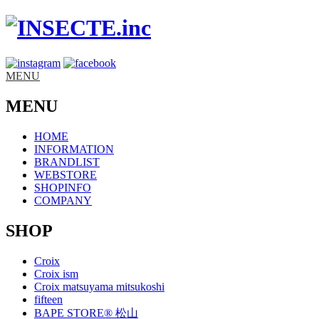
MENU
MENU
HOME
INFORMATION
BRANDLIST
WEBSTORE
SHOPINFO
COMPANY
SHOP
Croix
Croix ism
Croix matsuyama mitsukoshi
fifteen
BAPE STORE® 松山