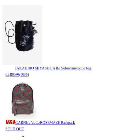
TAKAHIRO MIYASHITA the Soloist/medicine bag
65,890円(内税)
GARNI/ガルニ/ROSEMAZE Backpack
SOLD OUT