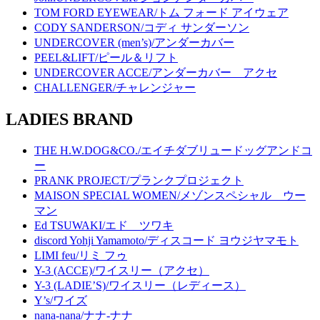
TOM FORD EYEWEAR/トム フォード アイウェア
CODY SANDERSON/コディ サンダーソン
UNDERCOVER (men’s)/アンダーカバー
PEEL&LIFT/ピール＆リフト
UNDERCOVER ACCE/アンダーカバー アクセ
CHALLENGER/チャレンジャー
LADIES BRAND
THE H.W.DOG&CO./エイチダブリュードッグアンドコ
ー
PRANK PROJECT/プランクプロジェクト
MAISON SPECIAL WOMEN/メゾンスペシャル ウー
マン
Ed TSUWAKI/エド ツワキ
discord Yohji Yamamoto/ディスコード ヨウジヤマモト
LIMI feu/リミ フゥ
Y-3 (ACCE)/ワイスリー（アクセ）
Y-3 (LADIE’S)/ワイスリー（レディース）
Y’s/ワイズ
nana-nana/ナナ-ナナ