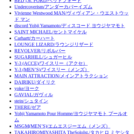
BED j.w. FORD/ベッドフォード
Undercoverism/アンダーカバーイズム
Vivienne Westwood MAN/ヴィヴィアン・ウエストウッ
ド マン
discord Yohji Yamamoto/ディスコード ヨウジヤマモト
SAINT MICHAEL/セントマイケル
Carhartt/カーハート
LOUNGE LIZARD/ラウンジリザード
REVOLVER/リボルバー
SUGARHILL/シュガーヒル
Y-3 (ACCE)/ワイスリー（アクセ）
Y-3 (MEN’S)/ワイスリー（メンズ）
MAIN ATTRACTION/メインアトラクション
DAIRIKU/ダイリク
yoke/ヨーク
GAVIAL/ガヴィル
stein/シュタイン
THERE/ゼア
Yohji Yamamoto Pour Homme/ヨウジヤマモト プールオ
ム
MSGM(MEN’S)/エムエスジーエム（メンズ）
TAKAHIROMIYASHITA TheSoloIst./タカヒロ ミヤシタ