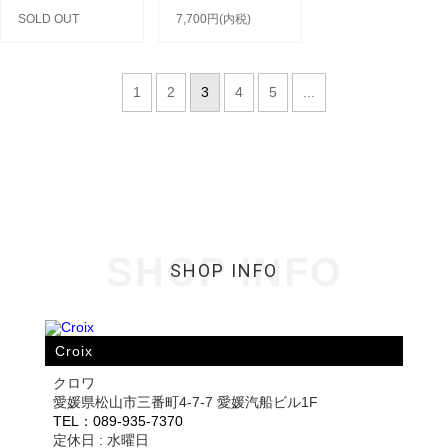
SOLD OUT
7,700円(内税)
1
2
3
4
5
...
SHOP INFO
SHOP INFO
Croix
クロワ
愛媛県松山市三番町4-7-7 愛媛汽船ビル1F
TEL：089-935-7370
定休日 : 水曜日