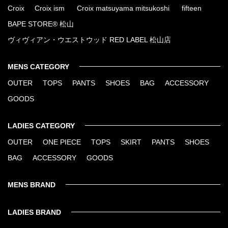
Croix
Croix ism
Croix matsuyama mitsukoshi
fifteen
BAPE STORE® 松山
ヴィヴィアン・ウエストウッド RED LABEL 松山店
MENS CATEGORY
OUTER
TOPS
PANTS
SHOES
BAG
ACCESSORY
GOODS
LADIES CATEGORY
OUTER
ONE PIECE
TOPS
SKIRT
PANTS
SHOES
BAG
ACCESSORY
GOODS
MENS BRAND
LADIES BRAND