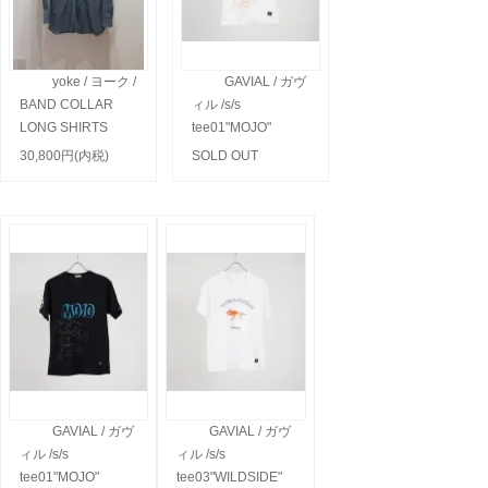
yoke / ヨーク /
GAVIAL / ガヴ
BAND COLLAR
ィル /s/s
LONG SHIRTS
tee01"MOJO"
30,800円(内税)
SOLD OUT
GAVIAL / ガヴ
GAVIAL / ガヴ
ィル /s/s
ィル /s/s
tee01"MOJO"
tee03"WILDSIDE"