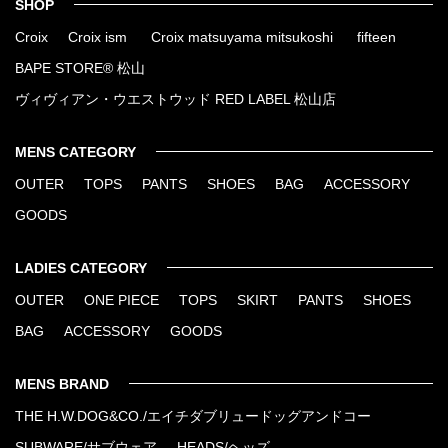
SHOP
Croix
Croix ism
Croix matsuyama mitsukoshi
fifteen
BAPE STORE® 松山
ヴィヴィアン・ウエストウッド RED LABEL 松山店
MENS CATEGORY
OUTER
TOPS
PANTS
SHOES
BAG
ACCESSORY
GOODS
LADIES CATEGORY
OUTER
ONE PIECE
TOPS
SKIRT
PANTS
SHOES
BAG
ACCESSORY
GOODS
MENS BRAND
THE H.W.DOG&CO./エイチダブリュードッグアンドコー
SUBWARE/サブウェア
HEADS/ヘッズ