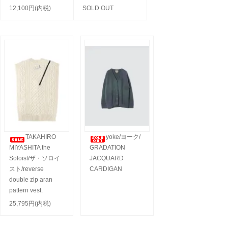
12,100円(内税)
SOLD OUT
TAKAHIRO
yoke/ヨーク/
MIYASHITA the
GRADATION
Soloist/ザ・ソロイ
JACQUARD
スト/reverse
CARDIGAN
double zip aran
pattern vest.
25,795円(内税)