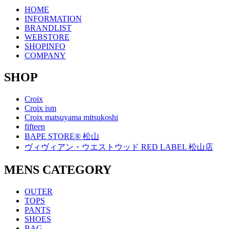
HOME
INFORMATION
BRANDLIST
WEBSTORE
SHOPINFO
COMPANY
SHOP
Croix
Croix ism
Croix matsuyama mitsukoshi
fifteen
BAPE STORE® 松山
ヴィヴィアン・ウエストウッド RED LABEL 松山店
MENS CATEGORY
OUTER
TOPS
PANTS
SHOES
BAG