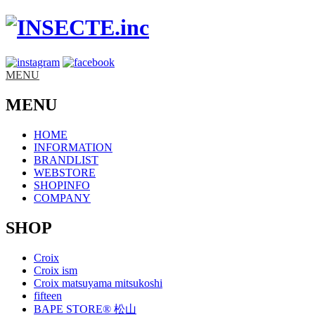
MENU
MENU
HOME
INFORMATION
BRANDLIST
WEBSTORE
SHOPINFO
COMPANY
SHOP
Croix
Croix ism
Croix matsuyama mitsukoshi
fifteen
BAPE STORE® 松山