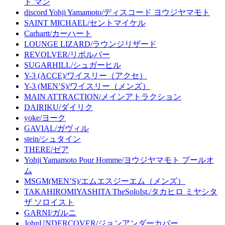
ド マン
discord Yohji Yamamoto/ディスコード ヨウジヤマモト
SAINT MICHAEL/セントマイケル
Carhartt/カーハート
LOUNGE LIZARD/ラウンジリザード
REVOLVER/リボルバー
SUGARHILL/シュガーヒル
Y-3 (ACCE)/ワイスリー（アクセ）
Y-3 (MEN’S)/ワイスリー（メンズ）
MAIN ATTRACTION/メインアトラクション
DAIRIKU/ダイリク
yoke/ヨーク
GAVIAL/ガヴィル
stein/シュタイン
THERE/ゼア
Yohji Yamamoto Pour Homme/ヨウジヤマモト プールオ
ム
MSGM(MEN’S)/エムエスジーエム（メンズ）
TAKAHIROMIYASHITA TheSoloIst./タカヒロ ミヤシタ
ザ ソロイスト
GARNI/ガルニ
JohnUNDERCOVER/ジョンアンダーカバー