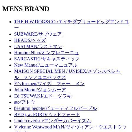
MENS BRAND
THE H.W.DOG&CO./エイチダブリュードッグアンドコ
ー
SUBWARE/サブウェア
HEADS/ヘッズ
LASTMAN/ラストマン
Hombre Nino/オンブレニーニョ
SARCASTIC/サキャスティック
New Manual/ニューマニュアル
MAISON SPECIAL MEN / UNISEX/メゾンスペシャ
ル メン／ユニセックス
Y’s for men/ワイズ フォー メン
John Moore/ジョンムーア
Ed TSUWAKI/エド ツワキ
ato/アトウ
beautiful people/ビューティフルピープル
BED j.w. FORD/ベッドフォード
Undercoverism/アンダーカバーイズム
Vivienne Westwood MAN/ヴィヴィアン・ウエストウッ