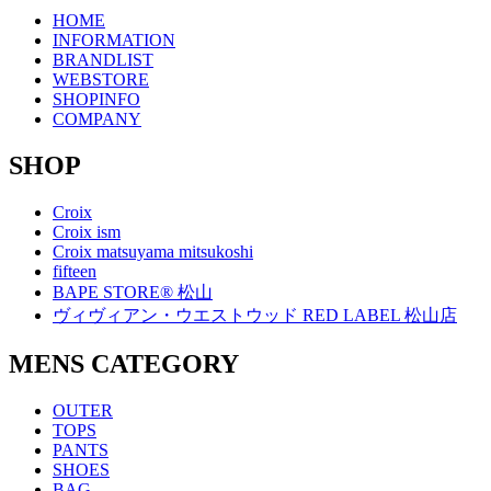
HOME
INFORMATION
BRANDLIST
WEBSTORE
SHOPINFO
COMPANY
SHOP
Croix
Croix ism
Croix matsuyama mitsukoshi
fifteen
BAPE STORE® 松山
ヴィヴィアン・ウエストウッド RED LABEL 松山店
MENS CATEGORY
OUTER
TOPS
PANTS
SHOES
BAG