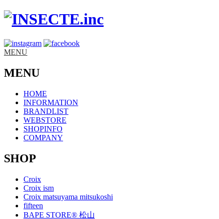
MENU
MENU
HOME
INFORMATION
BRANDLIST
WEBSTORE
SHOPINFO
COMPANY
SHOP
Croix
Croix ism
Croix matsuyama mitsukoshi
fifteen
BAPE STORE® 松山