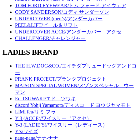
TOM FORD EYEWEAR/トム フォード アイウェア
CODY SANDERSON/コディ サンダーソン
UNDERCOVER (men’s)/アンダーカバー
PEEL&LIFT/ピール＆リフト
UNDERCOVER ACCE/アンダーカバー アクセ
CHALLENGER/チャレンジャー
LADIES BRAND
THE H.W.DOG&CO./エイチダブリュードッグアンドコ
ー
PRANK PROJECT/プランクプロジェクト
MAISON SPECIAL WOMEN/メゾンスペシャル ウー
マン
Ed TSUWAKI/エド ツワキ
discord Yohji Yamamoto/ディスコード ヨウジヤマモト
LIMI feu/リミ フゥ
Y-3 (ACCE)/ワイスリー（アクセ）
Y-3 (LADIE’S)/ワイスリー（レディース）
Y’s/ワイズ
nana-nana/ナナ-ナナ