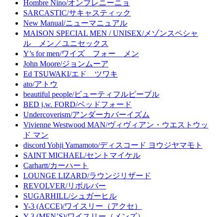
Hombre Nino/オンブレニーニョ
SARCASTIC/サキャスティック
New Manual/ニューマニュアル
MAISON SPECIAL MEN / UNISEX/メゾンスペシャ
ル メン／ユニセックス
Y’s for men/ワイズ フォー メン
John Moore/ジョンムーア
Ed TSUWAKI/エド ツワキ
ato/アトウ
beautiful people/ビューティフルピープル
BED j.w. FORD/ベッドフォード
Undercoverism/アンダーカバーイズム
Vivienne Westwood MAN/ヴィヴィアン・ウエストウッ
ド マン
discord Yohji Yamamoto/ディスコード ヨウジヤマモト
SAINT MICHAEL/セントマイケル
Carhartt/カーハート
LOUNGE LIZARD/ラウンジリザード
REVOLVER/リボルバー
SUGARHILL/シュガーヒル
Y-3 (ACCE)/ワイスリー（アクセ）
Y-3 (MEN’S)/ワイスリー（メンズ）