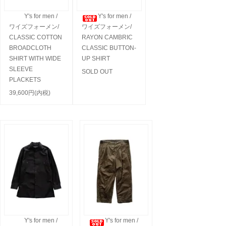
Y's for men /
Y's for men /
ワイズフォーメン/
ワイズフォーメン/
CLASSIC COTTON
RAYON CAMBRIC
BROADCLOTH
CLASSIC BUTTON-
SHIRT WITH WIDE
UP SHIRT
SLEEVE
SOLD OUT
PLACKETS
39,600円(内税)
Y's for men /
Y's for men /