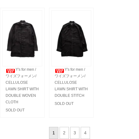
Y's for men /
Y's for men /
ワイズフォーメン/
ワイズフォーメン/
CELLULOSE
CELLULOSE
LAWN SHIRT WITH
LAWN SHIRT WITH
DOUBLE WOVEN
DOUBLE STITCH
CLOTH
SOLD OUT
SOLD OUT
1
2
3
4