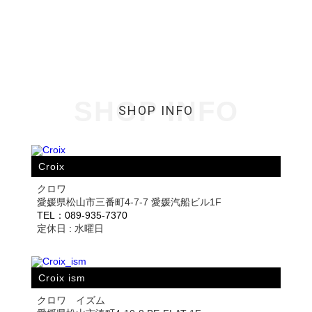
SHOP INFO
SHOP INFO
Croix
クロワ
愛媛県松山市三番町4-7-7 愛媛汽船ビル1F
TEL：089-935-7370
定休日 : 水曜日
Croix ism
クロワ イズム