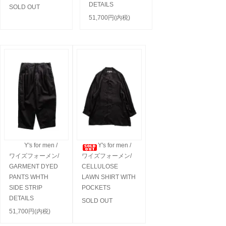
DETAILS
SOLD OUT
51,700円(内税)
Y's for men /
Y's for men /
ワイズフォーメン/
ワイズフォーメン/
GARMENT DYED
CELLULOSE
PANTS WHTH
LAWN SHIRT WITH
SIDE STRIP
POCKETS
DETAILS
SOLD OUT
51,700円(内税)