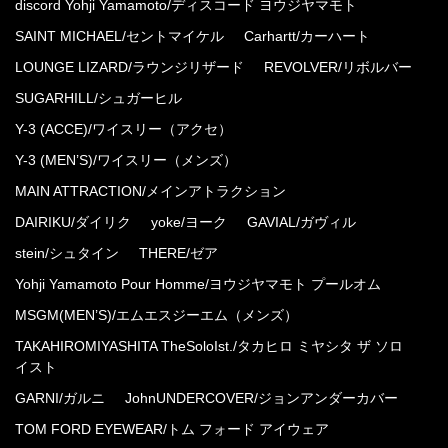
discord Yohji Yamamoto/ディスコード ヨウジヤマモト
SAINT MICHAEL/セントマイケル
Carhartt/カーハート
LOUNGE LIZARD/ラウンジリザード
REVOLVER/リボルバー
SUGARHILL/シュガーヒル
Y-3 (ACCE)/ワイスリー（アクセ）
Y-3 (MEN’S)/ワイスリー（メンズ）
MAIN ATTRACTION/メインアトラクション
DAIRIKU/ダイリク
yoke/ヨーク
GAVIAL/ガヴィル
stein/シュタイン
THERE/ゼア
Yohji Yamamoto Pour Homme/ヨウジヤマモト プールオム
MSGM(MEN’S)/エムエスジーエム（メンズ）
TAKAHIROMIYASHITA TheSoloIst./タカヒロ ミヤシタ ザ ソロ
イスト
GARNI/ガルニ
JohnUNDERCOVER/ジョンアンダーカバー
TOM FORD EYEWEAR/トム フォード アイウェア