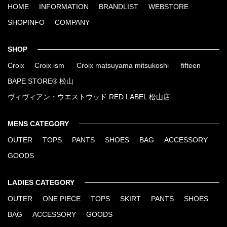
HOME
INFORMATION
BRANDLIST
WEBSTORE
SHOPINFO
COMPANY
SHOP
Croix
Croix ism
Croix matsuyama mitsukoshi
fifteen
BAPE STORE® 松山
ヴィヴィアン・ウエストウッド RED LABEL 松山店
MENS CATEGORY
OUTER
TOPS
PANTS
SHOES
BAG
ACCESSORY
GOODS
LADIES CATEGORY
OUTER
ONE PIECE
TOPS
SKIRT
PANTS
SHOES
BAG
ACCESSORY
GOODS