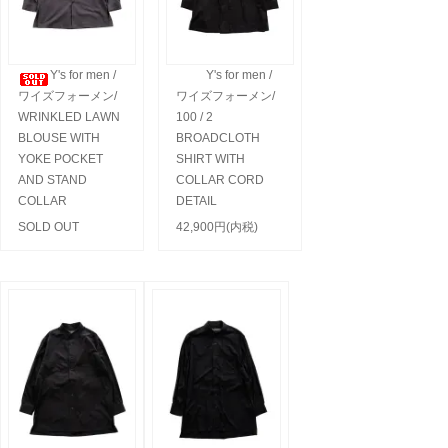
Y's for men /
Y's for men /
ワイズフォーメン/
ワイズフォーメン/
WRINKLED LAWN
100 / 2
BLOUSE WITH
BROADCLOTH
YOKE POCKET
SHIRT WITH
AND STAND
COLLAR CORD
COLLAR
DETAIL
SOLD OUT
42,900円(内税)