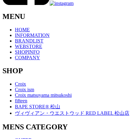
MENU
HOME
INFORMATION
BRANDLIST
WEBSTORE
SHOPINFO
COMPANY
SHOP
Croix
Croix ism
Croix matsuyama mitsukoshi
fifteen
BAPE STORE® 松山
ヴィヴィアン・ウエストウッド RED LABEL 松山店
MENS CATEGORY