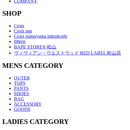
COMPANY
SHOP
Croix
Croix ism
Croix matsuyama mitsukoshi
fifteen
BAPE STORE® 松山
ヴィヴィアン・ウエストウッド RED LABEL 松山店
MENS CATEGORY
OUTER
TOPS
PANTS
SHOES
BAG
ACCESSORY
GOODS
LADIES CATEGORY