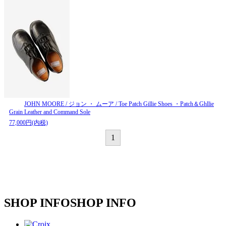
JOHN MOORE / ジョン ・ ムーア / Toe Patch Gillie Shoes ・Patch＆Ghllie
Grain Leather and Command Sole
77,000円(内税)
1
SHOP INFO
SHOP INFO