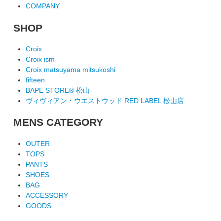
COMPANY
SHOP
Croix
Croix ism
Croix matsuyama mitsukoshi
fifteen
BAPE STORE® 松山
ヴィヴィアン・ウエストウッド RED LABEL 松山店
MENS CATEGORY
OUTER
TOPS
PANTS
SHOES
BAG
ACCESSORY
GOODS