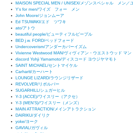
MAISON SPECIAL MEN / UNISEX/メゾンスペシャル メ
Y’s for men/ワイズ フォー メン
John Moore/ジョンムーア
Ed TSUWAKI/エド ツワキ
ato/アトウ
beautiful people/ビューティフルピープル
BED j.w. FORD/ベッドフォード
Undercoverism/アンダーカバーイズム
Vivienne Westwood MAN/ヴィヴィアン・ウエストウッド マン
discord Yohji Yamamoto/ディスコード ヨウジヤマモト
SAINT MICHAEL/セントマイケル
Carhartt/カーハート
LOUNGE LIZARD/ラウンジリザード
REVOLVER/リボルバー
SUGARHILL/シュガーヒル
Y-3 (ACCE)/ワイスリー（アクセ）
Y-3 (MEN’S)/ワイスリー（メンズ）
MAIN ATTRACTION/メインアトラクション
DAIRIKU/ダイリク
yoke/ヨーク
GAVIAL/ガヴィル