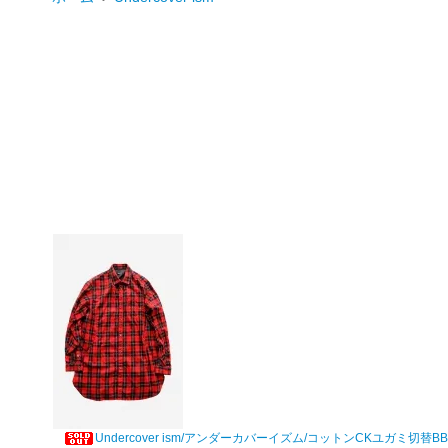
Undercover ism/アンダーカバーイズム/コットンCKユガミ切替