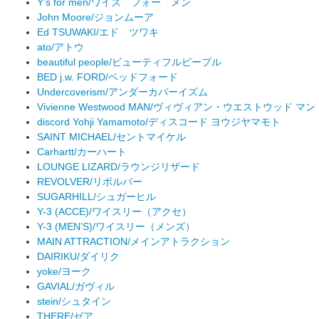
Y’s for men/ワイズ フォー メン
John Moore/ジョンムーア
Ed TSUWAKI/エド ツワキ
ato/アトウ
beautiful people/ビューティフルピープル
BED j.w. FORD/ベッドフォード
Undercoverism/アンダーカバーイズム
Vivienne Westwood MAN/ヴィヴィアン・ウエストウッド マン
discord Yohji Yamamoto/ディスコード ヨウジヤマモト
SAINT MICHAEL/セントマイケル
Carhartt/カーハート
LOUNGE LIZARD/ラウンジリザード
REVOLVER/リボルバー
SUGARHILL/シュガーヒル
Y-3 (ACCE)/ワイスリー（アクセ）
Y-3 (MEN’S)/ワイスリー（メンズ）
MAIN ATTRACTION/メインアトラクション
DAIRIKU/ダイリク
yoke/ヨーク
GAVIAL/ガヴィル
stein/シュタイン
THERE/ゼア