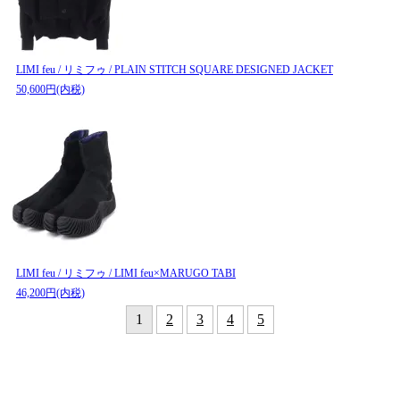
LIMI feu / リミフゥ / PLAIN STITCH SQUARE DESIGNED JACKET
50,600円(内税)
LIMI feu / リミフゥ / LIMI feu×MARUGO TABI
46,200円(内税)
1
2
3
4
5