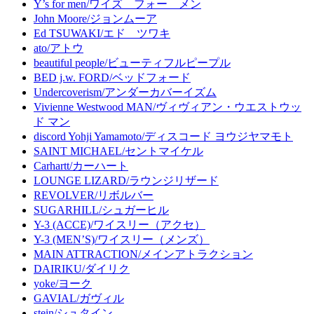
Y’s for men/ワイズ フォー メン
John Moore/ジョンムーア
Ed TSUWAKI/エド ツワキ
ato/アトウ
beautiful people/ビューティフルピープル
BED j.w. FORD/ベッドフォード
Undercoverism/アンダーカバーイズム
Vivienne Westwood MAN/ヴィヴィアン・ウエストウッ
ド マン
discord Yohji Yamamoto/ディスコード ヨウジヤマモト
SAINT MICHAEL/セントマイケル
Carhartt/カーハート
LOUNGE LIZARD/ラウンジリザード
REVOLVER/リボルバー
SUGARHILL/シュガーヒル
Y-3 (ACCE)/ワイスリー（アクセ）
Y-3 (MEN’S)/ワイスリー（メンズ）
MAIN ATTRACTION/メインアトラクション
DAIRIKU/ダイリク
yoke/ヨーク
GAVIAL/ガヴィル
stein/シュタイン