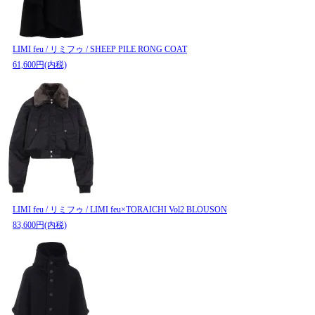
LIMI feu / リミフゥ / SHEEP PILE RONG COAT
61,600円(内税)
LIMI feu / リミフゥ / LIMI feu×TORAICHI Vol2 BLOUSON
83,600円(内税)