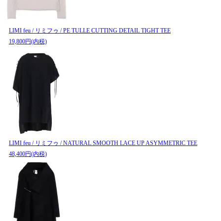
LIMI feu / リミフゥ / PE TULLE CUTTING DETAIL TIGHT TEE
19,800円(内税)
LIMI feu / リミフゥ / NATURAL SMOOTH LACE UP ASYMMETRIC TEE
48,400円(内税)