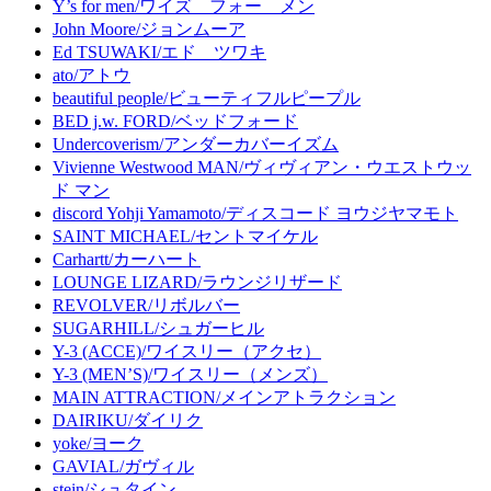
Y’s for men/ワイズ フォー メン
John Moore/ジョンムーア
Ed TSUWAKI/エド ツワキ
ato/アトウ
beautiful people/ビューティフルピープル
BED j.w. FORD/ベッドフォード
Undercoverism/アンダーカバーイズム
Vivienne Westwood MAN/ヴィヴィアン・ウエストウッ
ド マン
discord Yohji Yamamoto/ディスコード ヨウジヤマモト
SAINT MICHAEL/セントマイケル
Carhartt/カーハート
LOUNGE LIZARD/ラウンジリザード
REVOLVER/リボルバー
SUGARHILL/シュガーヒル
Y-3 (ACCE)/ワイスリー（アクセ）
Y-3 (MEN’S)/ワイスリー（メンズ）
MAIN ATTRACTION/メインアトラクション
DAIRIKU/ダイリク
yoke/ヨーク
GAVIAL/ガヴィル
stein/シュタイン