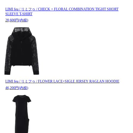
LIMI feu / リミフゥ / CHECK + FLORAL COMBINATION TIGHT SHORT
SLEEVE T-SHIRT
28,600円(内税)
LIMI feu / リミフゥ / FLOWER LACE+SIGLE JERSEY RAGLAN HOODIE
46,200円(内税)