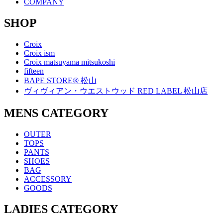
COMPANY
SHOP
Croix
Croix ism
Croix matsuyama mitsukoshi
fifteen
BAPE STORE® 松山
ヴィヴィアン・ウエストウッド RED LABEL 松山店
MENS CATEGORY
OUTER
TOPS
PANTS
SHOES
BAG
ACCESSORY
GOODS
LADIES CATEGORY