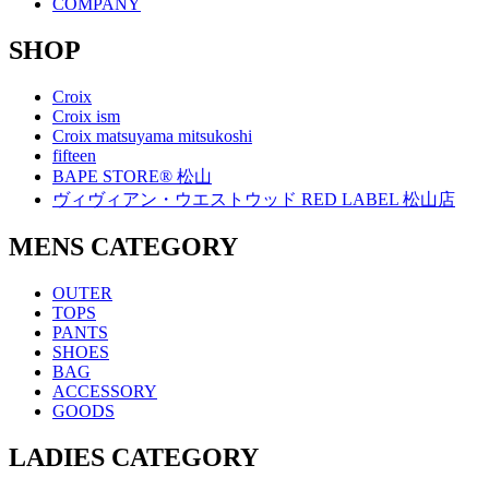
COMPANY
SHOP
Croix
Croix ism
Croix matsuyama mitsukoshi
fifteen
BAPE STORE® 松山
ヴィヴィアン・ウエストウッド RED LABEL 松山店
MENS CATEGORY
OUTER
TOPS
PANTS
SHOES
BAG
ACCESSORY
GOODS
LADIES CATEGORY