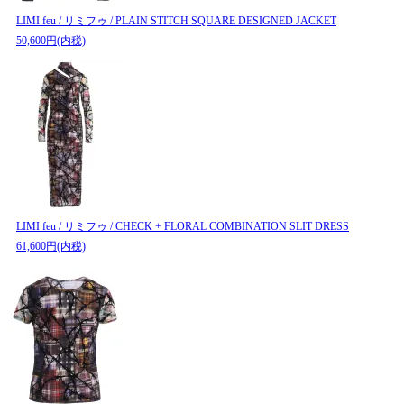
LIMI feu / リミフゥ / PLAIN STITCH SQUARE DESIGNED JACKET
50,600円(内税)
LIMI feu / リミフゥ / CHECK + FLORAL COMBINATION SLIT DRESS
61,600円(内税)