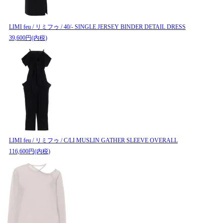
LIMI feu / リミフゥ / 40/- SINGLE JERSEY BINDER DETAIL DRESS
39,600円(内税)
LIMI feu / リミフゥ / C/LI MUSLIN GATHER SLEEVE OVERALL
116,600円(内税)