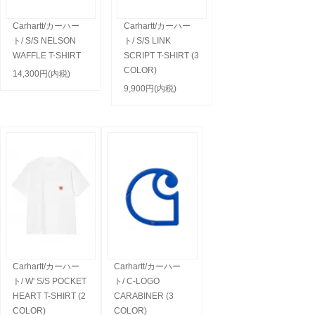
Carhartt/カーハー
Carhartt/カーハー
ト/ S/S NELSON
ト/ S/S LINK
WAFFLE T-SHIRT
SCRIPT T-SHIRT (3
COLOR)
14,300円(内税)
9,900円(内税)
Carhartt/カーハー
Carhartt/カーハー
ト/ W' S/S POCKET
ト/ C-LOGO
HEART T-SHIRT (2
CARABINER (3
COLOR)
COLOR)