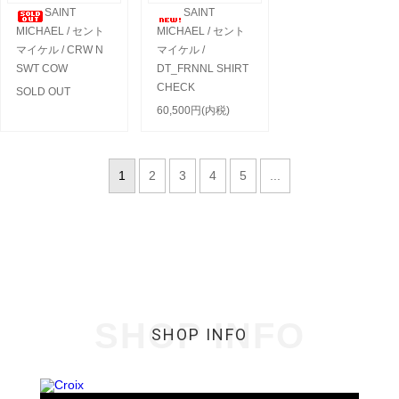
SAINT
SAINT
MICHAEL / セント
MICHAEL / セント
マイケル / CRW N
マイケル /
SWT COW
DT_FRNNL SHIRT
CHECK
SOLD OUT
60,500円(内税)
1
2
3
4
5
...
SHOP INFO
SHOP INFO