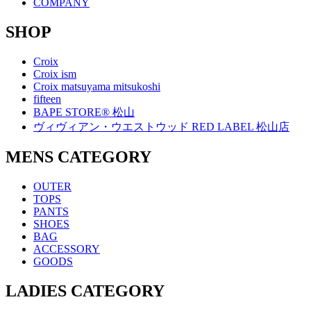
COMPANY
SHOP
Croix
Croix ism
Croix matsuyama mitsukoshi
fifteen
BAPE STORE® 松山
ヴィヴィアン・ウエストウッド RED LABEL 松山店
MENS CATEGORY
OUTER
TOPS
PANTS
SHOES
BAG
ACCESSORY
GOODS
LADIES CATEGORY