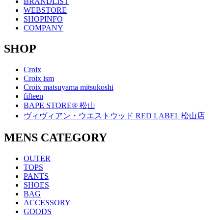
BRANDLIST
WEBSTORE
SHOPINFO
COMPANY
SHOP
Croix
Croix ism
Croix matsuyama mitsukoshi
fifteen
BAPE STORE® 松山
ヴィヴィアン・ウエストウッド RED LABEL 松山店
MENS CATEGORY
OUTER
TOPS
PANTS
SHOES
BAG
ACCESSORY
GOODS