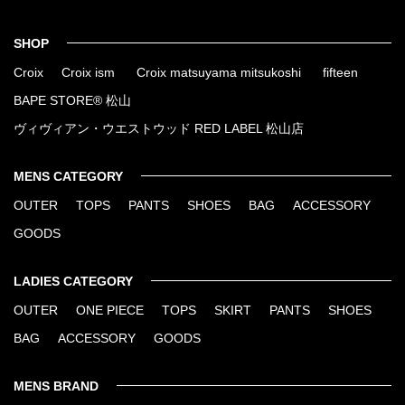
SHOP
Croix
Croix ism
Croix matsuyama mitsukoshi
fifteen
BAPE STORE® 松山
ヴィヴィアン・ウエストウッド RED LABEL 松山店
MENS CATEGORY
OUTER
TOPS
PANTS
SHOES
BAG
ACCESSORY
GOODS
LADIES CATEGORY
OUTER
ONE PIECE
TOPS
SKIRT
PANTS
SHOES
BAG
ACCESSORY
GOODS
MENS BRAND