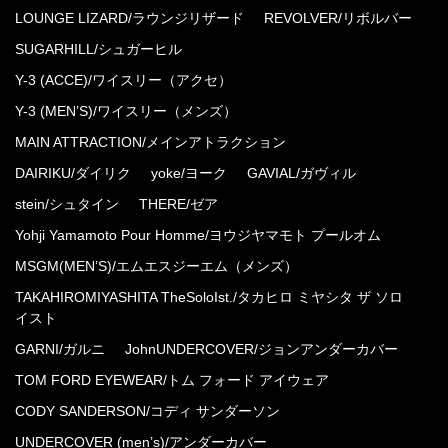
LOUNGE LIZARD/ラウンジリザード
REVOLVER/リボルバー
SUGARHILL/シュガーヒル
Y-3 (ACCE)/ワイスリー（アクセ）
Y-3 (MEN’S)/ワイスリー（メンズ）
MAIN ATTRACTION/メインアトラクション
DAIRIKU/ダイリク
yoke/ヨーク
GAVIAL/ガヴィル
stein/シュタイン
THERE/ゼア
Yohji Yamamoto Pour Homme/ヨウジヤマモト プールオム
MSGM(MEN’S)/エムエスジーエム（メンズ）
TAKAHIROMIYASHITA TheSoloIst./タカヒロ ミヤシタ ザ ソロ
イスト
GARNI/ガルニ
JohnUNDERCOVER/ジョンアンダーカバー
TOM FORD EYEWEAR/トム フォード アイウェア
CODY SANDERSON/コディ サンダーソン
UNDERCOVER (men’s)/アンダーカバー