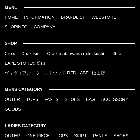
MENU
HOME
INFORMATION
BRANDLIST
WEBSTORE
SHOPINFO
COMPANY
SHOP
Croix
Croix ism
Croix matsuyama mitsukoshi
fifteen
BAPE STORE® 松山
ヴィヴィアン・ウエストウッド RED LABEL 松山店
MENS CATEGORY
OUTER
TOPS
PANTS
SHOES
BAG
ACCESSORY
GOODS
LADIES CATEGORY
OUTER
ONE PIECE
TOPS
SKIRT
PANTS
SHOES