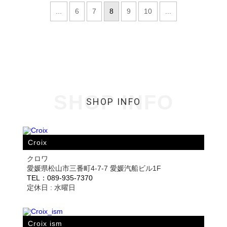
...
6
7
8
9
10
...
SHOP INFO
SHOP INFO
Croix
クロワ
愛媛県松山市三番町4-7-7 愛媛汽船ビル1F
TEL：089-935-7370
定休日 : 水曜日
Croix ism