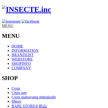
MENU
MENU
HOME
INFORMATION
BRANDLIST
WEBSTORE
SHOPINFO
COMPANY
SHOP
Croix
Croix ism
Croix matsuyama mitsukoshi
fifteen
BAPE STORE® 松山