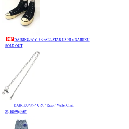
DAIRIKU/ダイリク/ALL STAR US HI x DAIRIKU
SOLD OUT
DAIRIKU/ダイリク/ "Razor" Wallet Chain
23,100円(内税)