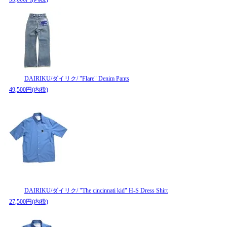
DAIRIKU/ダイリク/ "Flare" Denim Pants
49,500円(内税)
DAIRIKU/ダイリク/ "The cincinnati kid" H-S Dress Shirt
27,500円(内税)