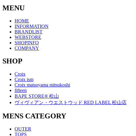
MENU
HOME
INFORMATION
BRANDLIST
WEBSTORE
SHOPINFO
COMPANY
SHOP
Croix
Croix ism
Croix matsuyama mitsukoshi
fifteen
BAPE STORE® 松山
ヴィヴィアン・ウエストウッド RED LABEL 松山店
MENS CATEGORY
OUTER
TOPS