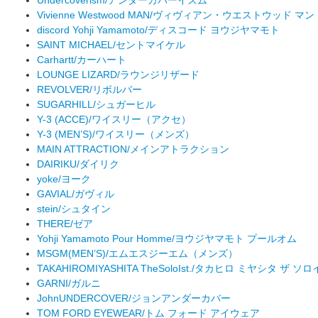
Vivienne Westwood MAN/ヴィヴィアン・ウエストウッド マン
discord Yohji Yamamoto/ディスコード ヨウジヤマモト
SAINT MICHAEL/セントマイケル
Carhartt/カーハート
LOUNGE LIZARD/ラウンジリザード
REVOLVER/リボルバー
SUGARHILL/シュガーヒル
Y-3 (ACCE)/ワイスリー（アクセ）
Y-3 (MEN’S)/ワイスリー（メンズ）
MAIN ATTRACTION/メインアトラクション
DAIRIKU/ダイリク
yoke/ヨーク
GAVIAL/ガヴィル
stein/シュタイン
THERE/ゼア
Yohji Yamamoto Pour Homme/ヨウジヤマモト プールオム
MSGM(MEN’S)/エムエスジーエム（メンズ）
TAKAHIROMIYASHITA TheSoloIst./タカヒロ ミヤシタ ザ ソ
GARNI/ガルニ
JohnUNDERCOVER/ジョンアンダーカバー
TOM FORD EYEWEAR/トム フォード アイウェア