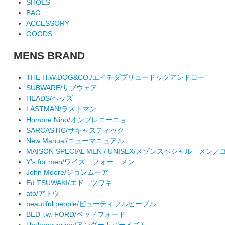
SHOES
BAG
ACCESSORY
GOODS
MENS BRAND
THE H.W.DOG&CO./エイチダブリュードッグアンドコー
SUBWARE/サブウェア
HEADS/ヘッズ
LASTMAN/ラストマン
Hombre Nino/オンブレニーニョ
SARCASTIC/サキャスティック
New Manual/ニューマニュアル
MAISON SPECIAL MEN / UNISEX/メゾンスペシャル メ
Y’s for men/ワイズ フォー メン
John Moore/ジョンムーア
Ed TSUWAKI/エド ツワキ
ato/アトウ
beautiful people/ビューティフルピープル
BED j.w. FORD/ベッドフォード
Undercoverism/アンダーカバーイズム