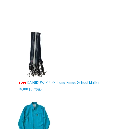
DAIRIKU/ダイリク/ Long Fringe School Muffler
19,800円(内税)