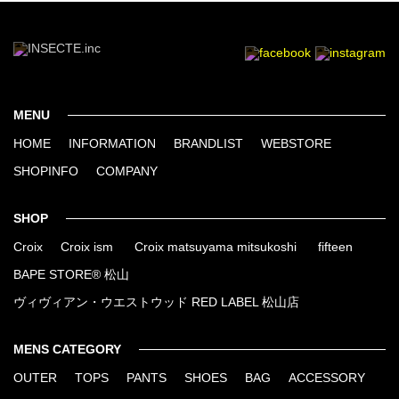
MENU
HOME
INFORMATION
BRANDLIST
WEBSTORE
SHOPINFO
COMPANY
SHOP
Croix
Croix ism
Croix matsuyama mitsukoshi
fifteen
BAPE STORE® 松山
ヴィヴィアン・ウエストウッド RED LABEL 松山店
MENS CATEGORY
OUTER
TOPS
PANTS
SHOES
BAG
ACCESSORY