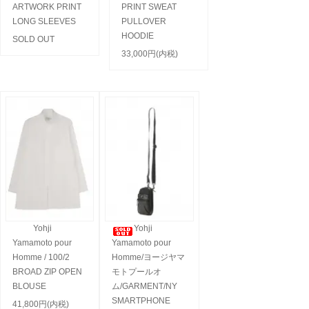
ARTWORK PRINT
PRINT SWEAT
LONG SLEEVES
PULLOVER
HOODIE
SOLD OUT
33,000円(内税)
Yohji
Yohji
Yamamoto pour
Yamamoto pour
Homme / 100/2
Homme/ヨージヤマ
BROAD ZIP OPEN
モトプールオ
BLOUSE
ム/GARMENT/NY
SMARTPHONE
41,800円(内税)