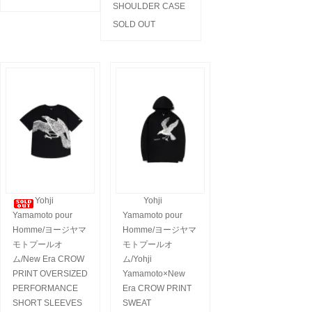
SHOULDER CASE
SOLD OUT
Yohji
Yohji
Yamamoto pour
Yamamoto pour
Homme/ヨージヤマ
Homme/ヨージヤマ
モトプールオ
モトプールオ
ム/New Era CROW
ム/Yohji
PRINT OVERSIZED
Yamamoto×New
PERFORMANCE
Era CROW PRINT
SHORT SLEEVES
SWEAT