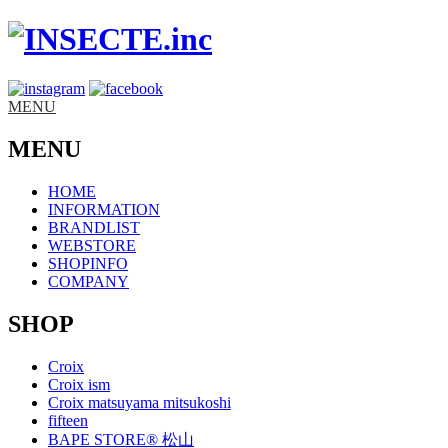
MENU
MENU
HOME
INFORMATION
BRANDLIST
WEBSTORE
SHOPINFO
COMPANY
SHOP
Croix
Croix ism
Croix matsuyama mitsukoshi
fifteen
BAPE STORE® 松山