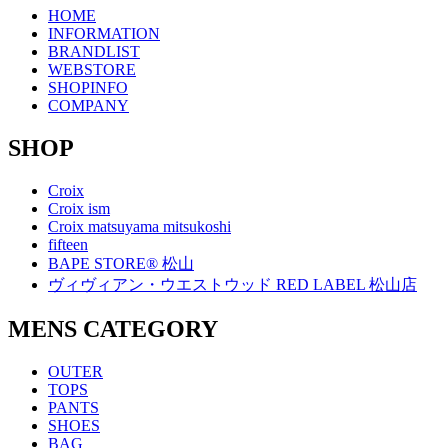
HOME
INFORMATION
BRANDLIST
WEBSTORE
SHOPINFO
COMPANY
SHOP
Croix
Croix ism
Croix matsuyama mitsukoshi
fifteen
BAPE STORE® 松山
ヴィヴィアン・ウエストウッド RED LABEL 松山店
MENS CATEGORY
OUTER
TOPS
PANTS
SHOES
BAG