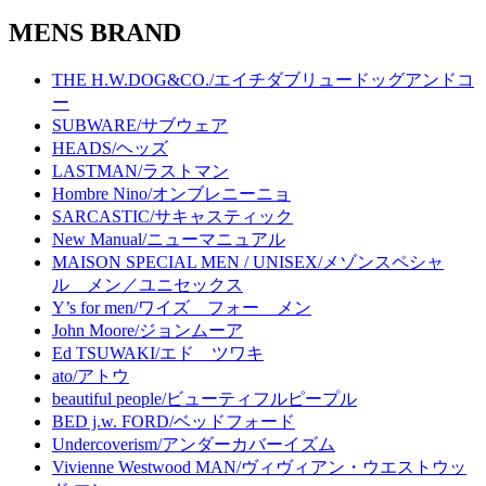
MENS BRAND
THE H.W.DOG&CO./エイチダブリュードッグアンドコ
ー
SUBWARE/サブウェア
HEADS/ヘッズ
LASTMAN/ラストマン
Hombre Nino/オンブレニーニョ
SARCASTIC/サキャスティック
New Manual/ニューマニュアル
MAISON SPECIAL MEN / UNISEX/メゾンスペシャ
ル メン／ユニセックス
Y’s for men/ワイズ フォー メン
John Moore/ジョンムーア
Ed TSUWAKI/エド ツワキ
ato/アトウ
beautiful people/ビューティフルピープル
BED j.w. FORD/ベッドフォード
Undercoverism/アンダーカバーイズム
Vivienne Westwood MAN/ヴィヴィアン・ウエストウッ