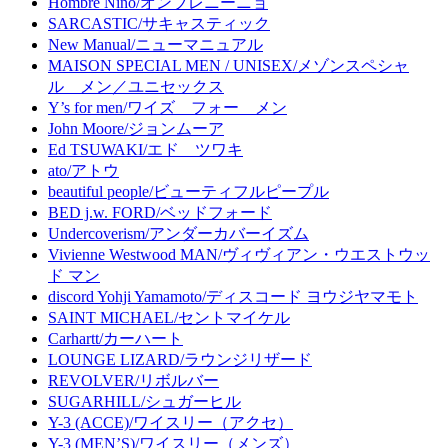
Hombre Nino/オンブレニーニョ
SARCASTIC/サキャスティック
New Manual/ニューマニュアル
MAISON SPECIAL MEN / UNISEX/メゾンスペシャ
ル メン／ユニセックス
Y’s for men/ワイズ フォー メン
John Moore/ジョンムーア
Ed TSUWAKI/エド ツワキ
ato/アトウ
beautiful people/ビューティフルピープル
BED j.w. FORD/ベッドフォード
Undercoverism/アンダーカバーイズム
Vivienne Westwood MAN/ヴィヴィアン・ウエストウッ
ド マン
discord Yohji Yamamoto/ディスコード ヨウジヤマモト
SAINT MICHAEL/セントマイケル
Carhartt/カーハート
LOUNGE LIZARD/ラウンジリザード
REVOLVER/リボルバー
SUGARHILL/シュガーヒル
Y-3 (ACCE)/ワイスリー（アクセ）
Y-3 (MEN’S)/ワイスリー（メンズ）