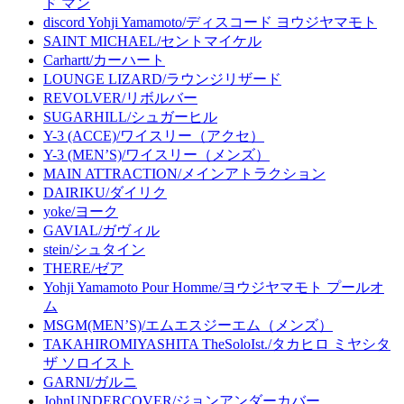
ド マン
discord Yohji Yamamoto/ディスコード ヨウジヤマモト
SAINT MICHAEL/セントマイケル
Carhartt/カーハート
LOUNGE LIZARD/ラウンジリザード
REVOLVER/リボルバー
SUGARHILL/シュガーヒル
Y-3 (ACCE)/ワイスリー（アクセ）
Y-3 (MEN’S)/ワイスリー（メンズ）
MAIN ATTRACTION/メインアトラクション
DAIRIKU/ダイリク
yoke/ヨーク
GAVIAL/ガヴィル
stein/シュタイン
THERE/ゼア
Yohji Yamamoto Pour Homme/ヨウジヤマモト プールオ
ム
MSGM(MEN’S)/エムエスジーエム（メンズ）
TAKAHIROMIYASHITA TheSoloIst./タカヒロ ミヤシタ
ザ ソロイスト
GARNI/ガルニ
JohnUNDERCOVER/ジョンアンダーカバー