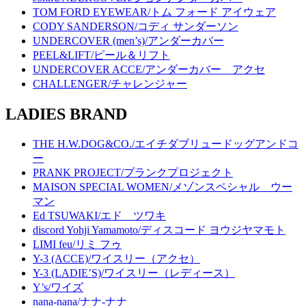
TOM FORD EYEWEAR/トム フォード アイウェア
CODY SANDERSON/コディ サンダーソン
UNDERCOVER (men’s)/アンダーカバー
PEEL&LIFT/ピール＆リフト
UNDERCOVER ACCE/アンダーカバー アクセ
CHALLENGER/チャレンジャー
LADIES BRAND
THE H.W.DOG&CO./エイチダブリュードッグアンドコ
ー
PRANK PROJECT/プランクプロジェクト
MAISON SPECIAL WOMEN/メゾンスペシャル ウー
マン
Ed TSUWAKI/エド ツワキ
discord Yohji Yamamoto/ディスコード ヨウジヤマモト
LIMI feu/リミ フゥ
Y-3 (ACCE)/ワイスリー（アクセ）
Y-3 (LADIE’S)/ワイスリー（レディース）
Y’s/ワイズ
nana-nana/ナナ-ナナ